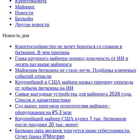
Криптовалюта
Майнинг
Новости
Биткойн
Другие новости
Новость дня
Криптосообщество не хочет бороться со спамом в
биткоине. В чем причина
Глава крупного майнера оценил доходность от ИИ в
десять раз выше майнинга
Майнерам биткоина не стало легче. Подборка ключевых
событий отрасли
Крупнейший в США майнер назвал причину перехода
от добычи биткоина на ИИ
Самые выгодные устройства для майнинга 2026 года.
Список и характеристики
Суд вынес приговор похитителям майнинг-
оборудования на ₽5,3 млн
Крупнейший майнер США купил 1 тыс. биткоинов
после продажи 20 тыс. монет
Биткоин пять месяцев торгуется ниже себестоимости.
Отчет банка JPMorgan