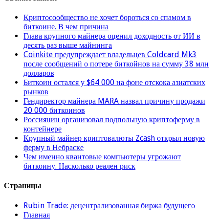
Криптосообщество не хочет бороться со спамом в
биткоине. В чем причина
Глава крупного майнера оценил доходность от ИИ в
десять раз выше майнинга
Coinkite предупреждает владельцев Coldcard Mk3
после сообщений о потере биткойнов на сумму 38 млн
долларов
Биткоин остался у $64 000 на фоне отскока азиатских
рынков
Гендиректор майнера MARA назвал причину продажи
20 000 биткоинов
Россиянин организовал подпольную криптоферму в
контейнере
Крупный майнер криптовалюты Zcash открыл новую
ферму в Небраске
Чем именно квантовые компьютеры угрожают
биткоину. Насколько реален риск
Страницы
Rubin Trade: децентрализованная биржа будущего
Главная