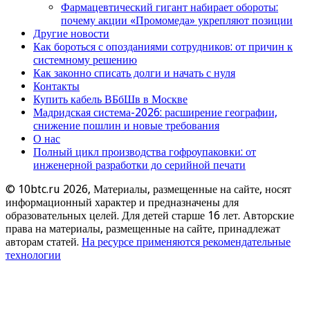
Фармацевтический гигант набирает обороты:
почему акции «Промомеда» укрепляют позиции
Другие новости
Как бороться с опозданиями сотрудников: от причин к
системному решению
Как законно списать долги и начать с нуля
Контакты
Купить кабель ВБбШв в Москве
Мадридская система-2026: расширение географии,
снижение пошлин и новые требования
О нас
Полный цикл производства гофроупаковки: от
инженерной разработки до серийной печати
© 10btc.ru 2026, Материалы, размещенные на сайте, носят
информационный характер и предназначены для
образовательных целей. Для детей старше 16 лет. Авторские
права на материалы, размещенные на сайте, принадлежат
авторам статей.
На ресурсе применяются рекомендательные
технологии