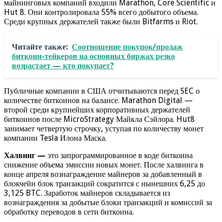
майнинговых компаний входили Marathon, Core Scientific и
Hut 8. Они контролировала 55% всего добытого объема.
Среди крупных держателей также были Bitfarms и Riot.
Читайте также:
Соотношение покупок/продаж
биткоин-тейкеров на основных биржах резко
возрастает — кто покупает?
Публичные компании в США отчитываются перед SEC о
количестве биткоинов на балансе. Marathon Digital —
второй среди крупнейших корпоративных держателей
биткоинов после MicroStrategy Майкла Сэйлора. Hut8
занимает четвертую строчку, уступая по количеству монет
компании Tesla Илона Маска.
Халвинг —
это запрограммированное в коде биткоина
снижение объема эмиссии новых монет. После халвинга в
конце апреля вознаграждение майнеров за добавленный в
блокчейн блок транзакций сократится с нынешних 6,25 до
3,125 BTC. Заработок майнеров складывается из
вознаграждения за добытые блоки транзакций и комиссий за
обработку переводов в сети биткоина.