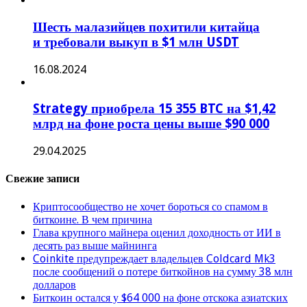
Шесть малазийцев похитили китайца
и требовали выкуп в $1 млн USDT
16.08.2024
Strategy приобрела 15 355 BTC на $1,42
млрд на фоне роста цены выше $90 000
29.04.2025
Свежие записи
Криптосообщество не хочет бороться со спамом в
биткоине. В чем причина
Глава крупного майнера оценил доходность от ИИ в
десять раз выше майнинга
Coinkite предупреждает владельцев Coldcard Mk3
после сообщений о потере биткойнов на сумму 38 млн
долларов
Биткоин остался у $64 000 на фоне отскока азиатских