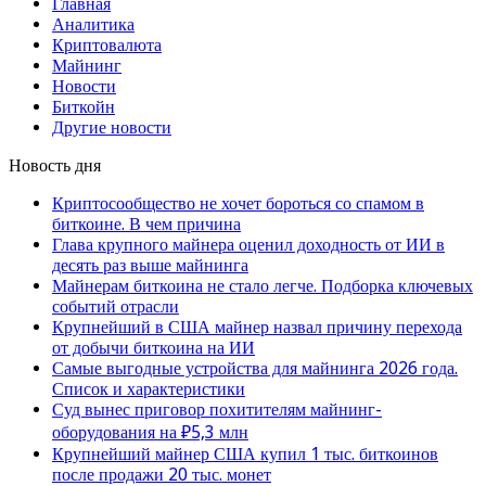
Главная
Аналитика
Криптовалюта
Майнинг
Новости
Биткойн
Другие новости
Новость дня
Криптосообщество не хочет бороться со спамом в
биткоине. В чем причина
Глава крупного майнера оценил доходность от ИИ в
десять раз выше майнинга
Майнерам биткоина не стало легче. Подборка ключевых
событий отрасли
Крупнейший в США майнер назвал причину перехода
от добычи биткоина на ИИ
Самые выгодные устройства для майнинга 2026 года.
Список и характеристики
Суд вынес приговор похитителям майнинг-
оборудования на ₽5,3 млн
Крупнейший майнер США купил 1 тыс. биткоинов
после продажи 20 тыс. монет