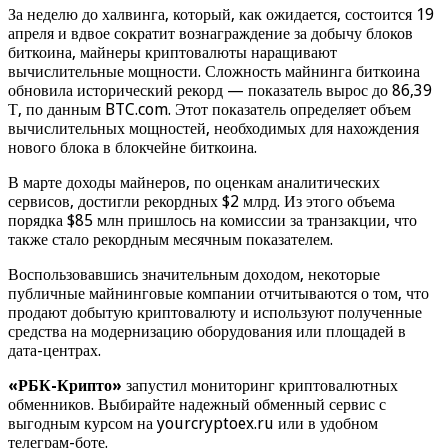
За неделю до халвинга, который, как ожидается, состоится 19
апреля и вдвое сократит вознаграждение за добычу блоков
биткоина, майнеры криптовалюты наращивают
вычислительные мощности. Сложность майнинга биткоина
обновила исторический рекорд — показатель вырос до 86,39
Т, по данным BTC.com. Этот показатель определяет объем
вычислительных мощностей, необходимых для нахождения
нового блока в блокчейне биткоина.
В марте доходы майнеров, по оценкам аналитических
сервисов, достигли рекордных $2 млрд. Из этого объема
порядка $85 млн пришлось на комиссии за транзакции, что
также стало рекордным месячным показателем.
Воспользовавшись значительным доходом, некоторые
публичные майнинговые компании отчитываются о том, что
продают добытую криптовалюту и используют полученные
средства на модернизацию оборудования или площадей в
дата-центрах.
«РБК-Крипто»
запустил мониторинг криптовалютных
обменников. Выбирайте надежный обменный сервис с
выгодным курсом на yourcryptoex.ru или в удобном
телеграм-боте.