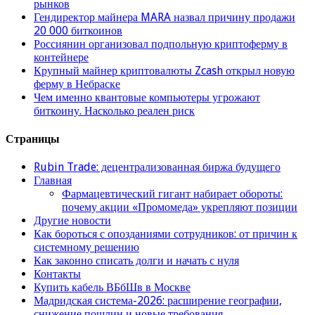
рынков
Гендиректор майнера MARA назвал причину продажи
20 000 биткоинов
Россиянин организовал подпольную криптоферму в
контейнере
Крупный майнер криптовалюты Zcash открыл новую
ферму в Небраске
Чем именно квантовые компьютеры угрожают
биткоину. Насколько реален риск
Страницы
Rubin Trade: децентрализованная биржа будущего
Главная
Фармацевтический гигант набирает обороты:
почему акции «Промомеда» укрепляют позиции
Другие новости
Как бороться с опозданиями сотрудников: от причин к
системному решению
Как законно списать долги и начать с нуля
Контакты
Купить кабель ВБбШв в Москве
Мадридская система-2026: расширение географии,
снижение пошлин и новые требования