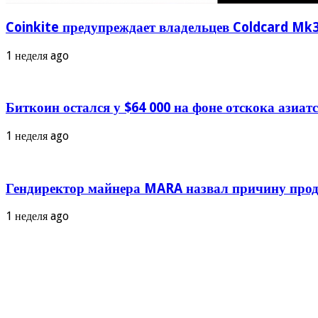
Coinkite предупреждает владельцев Coldcard Mk3
1 неделя ago
Биткоин остался у $64 000 на фоне отскока азиа
1 неделя ago
Гендиректор майнера MARA назвал причину прод
1 неделя ago