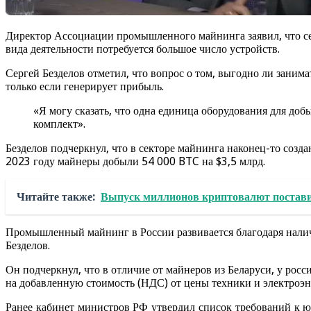
Директор Ассоциации промышленного майнинга заявил, что сей
вида деятельности потребуется большое число устройств.
Сергей Безделов отметил, что вопрос о том, выгодно ли занима
только если генерирует прибыль.
«Я могу сказать, что одна единица оборудования для до
комплект».
Безделов подчеркнул, что в секторе майнинга наконец-то созд
2023 году майнеры добыли 54 000 BTC на $3,5 млрд.
Читайте также:
Выпуск миллионов криптовалют поставил
Промышленный майнинг в России развивается благодаря нали
Безделов.
Он подчеркнул, что в отличие от майнеров из Беларуси, у рос
на добавленную стоимость (НДС) от цены техники и электроэн
Ранее кабинет министров РФ утвердил список требований к