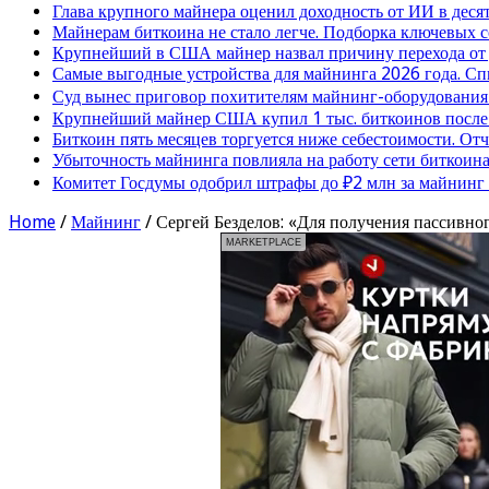
Глава крупного майнера оценил доходность от ИИ в деся
Майнерам биткоина не стало легче. Подборка ключевых 
Крупнейший в США майнер назвал причину перехода от
Самые выгодные устройства для майнинга 2026 года. Сп
Суд вынес приговор похитителям майнинг-оборудования
Крупнейший майнер США купил 1 тыс. биткоинов после 
Биткоин пять месяцев торгуется ниже себестоимости. От
Убыточность майнинга повлияла на работу сети биткоина
Комитет Госдумы одобрил штрафы до ₽2 млн за майнинг
Home
/
Майнинг
/
Сергей Безделов: «Для получения пассивно
MARKETPLACE