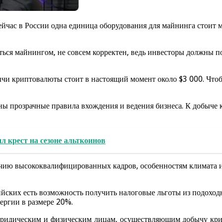
час в России одна единица оборудования для майнинга стоит ми
ться майнингом, не совсем корректен, ведь инвесторы должны по
бычи криптовалюты стоит в настоящий момент около $3 000. Чтоб
аны прозрачные правила вхождения и ведения бизнеса. К добыче
 крест на сезоне альткоинов
чию высококвалифицированных кадров, особенностям климата и
сийских есть возможность получить налоговые льготы из подохо
ергии в размере 20%.
 юридическим и физическим лицам, осуществляющим добычу кри