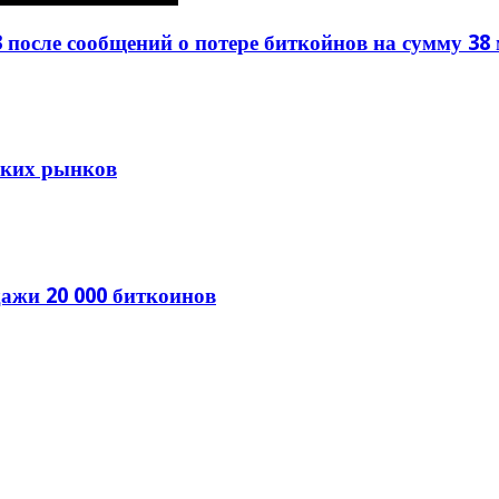
 после сообщений о потере биткойнов на сумму 38
тских рынков
ажи 20 000 биткоинов