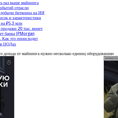
ть раз выше майнинга
событий отрасли
 добычи биткоина на ИИ
исок и характеристики
 на ₽5,3 млн
продажи 20 тыс. монет
чет банка JPMorgan
. Как это происходит
 в ЦОДах
го дохода от майнинга нужно несколько единиц оборудования»
MARKETP