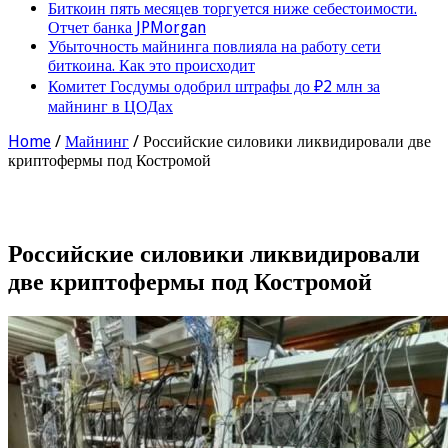
Биткоин пять месяцев торгуется ниже себестоимости.
Отчет банка JPMorgan
Убыточность майнинга повлияла на работу сети
биткоина. Как это происходит
Комитет Госдумы одобрил штрафы до ₽2 млн за
майнинг в ЦОДах
Home
/
Майнинг
/
Российские силовики ликвидировали две
криптофермы под Костромой
Российские силовики ликвидировали
две криптофермы под Костромой