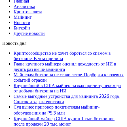
Главная
Аналитика
Криптовалюта
Майнинг
Новости
Биткойн
Другие новости
Новость дня
Криптосообщество не хочет бороться со спамом в
биткоине. В чем причина
Глава крупного майнера оценил доходность от ИИ в
десять раз выше майнинга
Майнерам биткоина не стало легче. Подборка ключевых
событий отрасли
Крупнейший в США майнер назвал причину перехода
от добычи биткоина на ИИ
Самые выгодные устройства для майнинга 2026 года.
Список и характеристики
Суд вынес приговор похитителям майнинг-
оборудования на ₽5,3 млн
Крупнейший майнер США купил 1 тыс. биткоинов
после продажи 20 тыс. монет