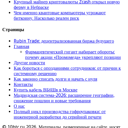
Крупный майнер криптовалюты Zcash открыл новую
ферму в Небраске
Чем именно квантовые компьютеры угрожают
биткоину. Насколько реален риск
Страницы
Rubin Trade: децентрализованная биржа будущего
Главная
Фармацевтический гигант набирает обороты:
почему акции «Промомеда» укрепляют позиции
Другие новости
Как бороться с опозданиями сотрудников: от причин к
системному решению
Как законно списать долги и начать с нуля
Контакты
Купить кабель ВБбШв в Москве
Мадридская система-2026: расширение географии,
снижение пошлин и новые требования
О нас
Полный цикл производства гофроупаковки: от
инженерной разработки до серийной печати
© 10btc.ru 2026, Материалы, размещенные на сайте, носят