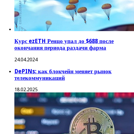
Курс ezETH Ренцо упал до $688 после
окончания периода раздачи фарма
24.04.2024
DePINs: как блокчейн меняет рынок
телекоммуникаций
18.02.2025