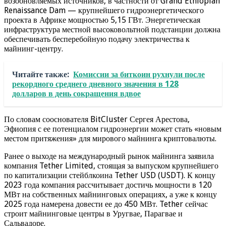
возобновляемых источников, в частности от Grand Ethiopian
Renaissance Dam — крупнейшего гидроэнергетического
проекта в Африке мощностью 5,15 ГВт. Энергетическая
инфраструктура местной высоковольтной подстанции должна
обеспечивать бесперебойную подачу электричества к
майнинг-центру.
Читайте также:
Комиссии за биткоин рухнули после
рекордного среднего дневного значения в 128
долларов в день сокращения вдвое
По словам сооснователя BitCluster Сергея Арестова,
Эфиопия с ее потенциалом гидроэнергии может стать «новым
местом притяжения» для мирового майнинга криптовалюты.
Ранее о выходе на международный рынок майнинга заявила
компания Tether Limited, стоящая за выпуском крупнейшего
по капитализации стейблкоина Tether USD (USDT). К концу
2023 года компания рассчитывает достичь мощности в 120
МВт на собственных майнинговых операциях, а уже к концу
2025 года намерена довести ее до 450 МВт. Tether сейчас
строит майнинговые центры в Уругвае, Парагвае и
Сальвадоре.