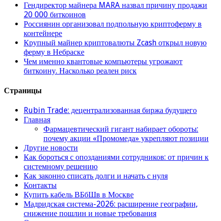
Гендиректор майнера MARA назвал причину продажи
20 000 биткоинов
Россиянин организовал подпольную криптоферму в
контейнере
Крупный майнер криптовалюты Zcash открыл новую
ферму в Небраске
Чем именно квантовые компьютеры угрожают
биткоину. Насколько реален риск
Страницы
Rubin Trade: децентрализованная биржа будущего
Главная
Фармацевтический гигант набирает обороты:
почему акции «Промомеда» укрепляют позиции
Другие новости
Как бороться с опозданиями сотрудников: от причин к
системному решению
Как законно списать долги и начать с нуля
Контакты
Купить кабель ВБбШв в Москве
Мадридская система-2026: расширение географии,
снижение пошлин и новые требования