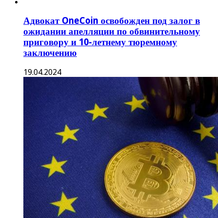
Адвокат OneCoin освобожден под залог в
ожидании апелляции по обвинительному
приговору и 10-летнему тюремному
заключению
19.04.2024