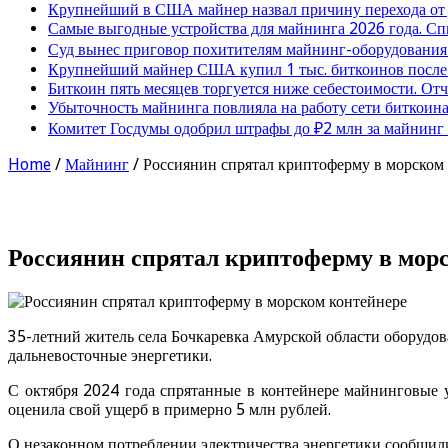
Крупнейший в США майнер назвал причину перехода от
Самые выгодные устройства для майнинга 2026 года. Сп
Суд вынес приговор похитителям майнинг-оборудования
Крупнейший майнер США купил 1 тыс. биткоинов после 
Биткоин пять месяцев торгуется ниже себестоимости. От
Убыточность майнинга повлияла на работу сети биткоина
Комитет Госдумы одобрил штрафы до ₽2 млн за майнинг
Home
/
Майнинг
/
Россиянин спрятал криптоферму в морском
Россиянин спрятал криптоферму в мор
35-летний житель села Бочкаревка Амурской области оборудов
дальневосточные энергетики.
С октября 2024 года спрятанные в контейнере майнинговые у
оценила свой ущерб в примерно 5 млн рублей.
О незаконном потреблении электричества энергетики сообщил