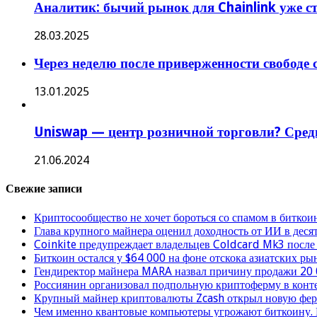
Аналитик: бычий рынок для Chainlink уже с
28.03.2025
Через неделю после приверженности свободе
13.01.2025
Uniswap — центр розничной торговли? Средни
21.06.2024
Свежие записи
Криптосообщество не хочет бороться со спамом в биткои
Глава крупного майнера оценил доходность от ИИ в деся
Coinkite предупреждает владельцев Coldcard Mk3 после
Биткоин остался у $64 000 на фоне отскока азиатских ры
Гендиректор майнера MARA назвал причину продажи 20
Россиянин организовал подпольную криптоферму в конт
Крупный майнер криптовалюты Zcash открыл новую фер
Чем именно квантовые компьютеры угрожают биткоину. 