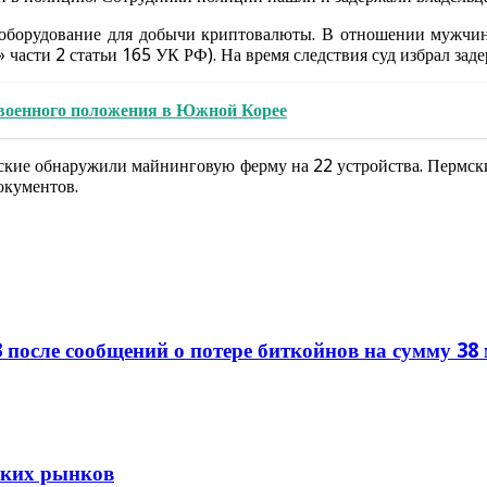
е оборудование для добычи криптовалюты. В отношении мужчи
 части 2 статьи 165 УК РФ). На время следствия суд избрал зад
военного положения в Южной Корее
ские обнаружили майнинговую ферму на 22 устройства. Пермск
окументов.
 после сообщений о потере биткойнов на сумму 38
тских рынков