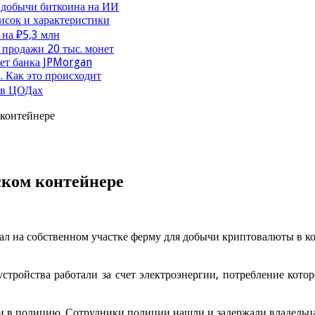
 добычи биткоина на ИИ
исок и характеристики
 на ₽5,3 млн
продажи 20 тыс. монет
чет банка JPMorgan
. Как это происходит
 в ЦОДах
 контейнере
ском контейнере
ал на собственном участке ферму для добычи криптовалюты в к
стройства работали за счет электроэнергии, потребление кото
и в полицию. Сотрудники полиции нашли и задержали владельц