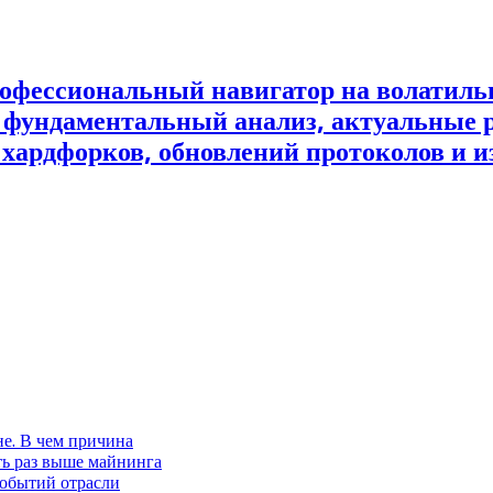
офессиональный навигатор на волатил
и фундаментальный анализ, актуальные 
 хардфорков, обновлений протоколов и и
не. В чем причина
ть раз выше майнинга
событий отрасли