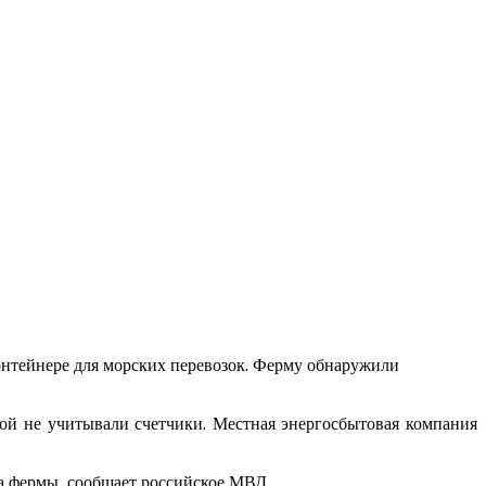
онтейнере для морских перевозок. Ферму обнаружили
рой не учитывали счетчики. Местная энергосбытовая компания
а фермы, сообщает российское МВД.