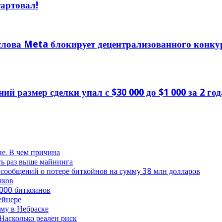
тартовал!
 слова Meta блокирует децентрализованного конку
й размер сделки упал с $30 000 до $1 000 за 2 год
не. В чем причина
ть раз выше майнинга
 сообщений о потере биткойнов на сумму 38 млн долларов
нков
 000 биткоинов
ейнере
му в Небраске
Насколько реален риск