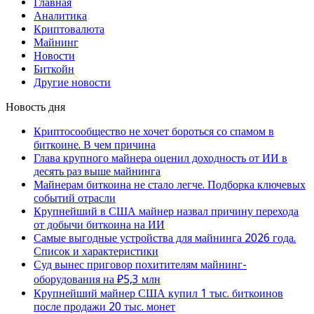
Главная
Аналитика
Криптовалюта
Майнинг
Новости
Биткойн
Другие новости
Новость дня
Криптосообщество не хочет бороться со спамом в
биткоине. В чем причина
Глава крупного майнера оценил доходность от ИИ в
десять раз выше майнинга
Майнерам биткоина не стало легче. Подборка ключевых
событий отрасли
Крупнейший в США майнер назвал причину перехода
от добычи биткоина на ИИ
Самые выгодные устройства для майнинга 2026 года.
Список и характеристики
Суд вынес приговор похитителям майнинг-
оборудования на ₽5,3 млн
Крупнейший майнер США купил 1 тыс. биткоинов
после продажи 20 тыс. монет