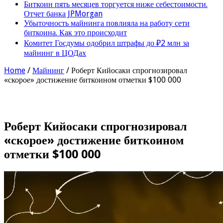
Биткоин пять месяцев торгуется ниже себестоимости.
Отчет банка JPMorgan
Убыточность майнинга повлияла на работу сети
биткоина. Как это происходит
Комитет Госдумы одобрил штрафы до ₽2 млн за
майнинг в ЦОДах
Home
/
Майнинг
/
Роберт Кийосаки спрогнозировал
«скорое» достижение биткоином отметки $100 000
Роберт Кийосаки спрогнозировал
«скорое» достижение биткоином
отметки $100 000