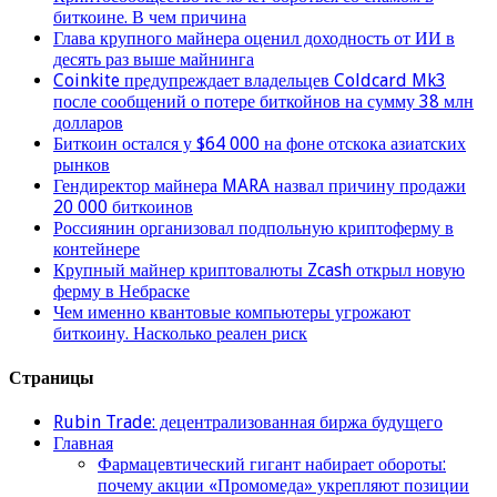
биткоине. В чем причина
Глава крупного майнера оценил доходность от ИИ в
десять раз выше майнинга
Coinkite предупреждает владельцев Coldcard Mk3
после сообщений о потере биткойнов на сумму 38 млн
долларов
Биткоин остался у $64 000 на фоне отскока азиатских
рынков
Гендиректор майнера MARA назвал причину продажи
20 000 биткоинов
Россиянин организовал подпольную криптоферму в
контейнере
Крупный майнер криптовалюты Zcash открыл новую
ферму в Небраске
Чем именно квантовые компьютеры угрожают
биткоину. Насколько реален риск
Страницы
Rubin Trade: децентрализованная биржа будущего
Главная
Фармацевтический гигант набирает обороты:
почему акции «Промомеда» укрепляют позиции