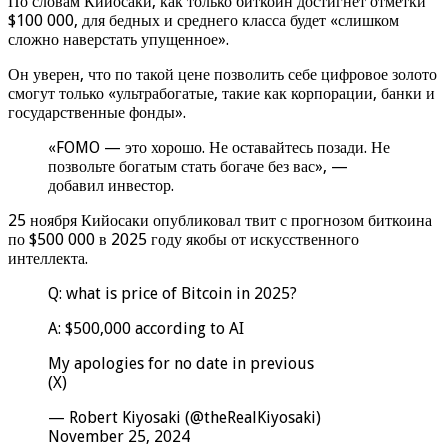
По словам Кийосаки, как только биткоин достигнет отметки
$100 000, для бедных и среднего класса будет «слишком
сложно наверстать упущенное».
Он уверен, что по такой цене позволить себе цифровое золото
смогут только «ультрабогатые, такие как корпорации, банки и
государственные фонды».
«FOMO — это хорошо. Не оставайтесь позади. Не
позвольте богатым стать богаче без вас», —
добавил инвестор.
25 ноября Кийосаки опубликовал твит с прогнозом биткоина
по $500 000 в 2025 году якобы от искусственного
интеллекта.
Q: what is price of Bitcoin in 2025?
A: $500,000 according to AI
My apologies for no date in previous
(X)
— Robert Kiyosaki (@theRealKiyosaki)
November 25, 2024