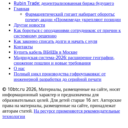
Rubin Trade: децентрализованная биржа будущего
Главная
Фармацевтический гигант набирает обороты:
почему акции «Промомеда» укрепляют позиции
Другие новости
Как бороться с опозданиями сотрудников: от причин к
системному решению
Как законно списать долги и начать с нуля
Контакты
Купить кабель ВБбШв в Москве
Мадридская система-2026: расширение географии,
снижение пошлин и новые требования
О нас
Полный цикл производства гофроупаковки: от
инженерной разработки до серийной печати
© 10btc.ru 2026, Материалы, размещенные на сайте, носят
информационный характер и предназначены для
образовательных целей. Для детей старше 16 лет. Авторские
права на материалы, размещенные на сайте, принадлежат
авторам статей.
На ресурсе применяются рекомендательные
технологии