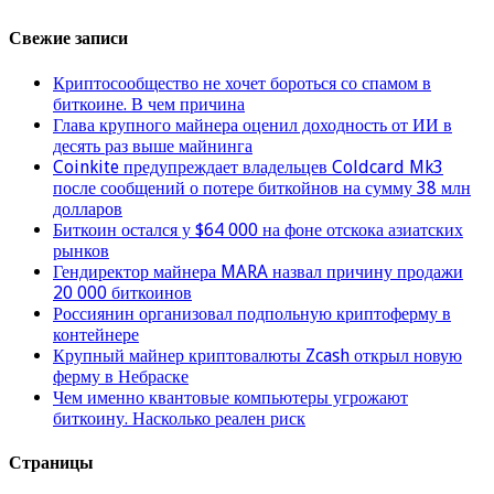
Свежие записи
Криптосообщество не хочет бороться со спамом в
биткоине. В чем причина
Глава крупного майнера оценил доходность от ИИ в
десять раз выше майнинга
Coinkite предупреждает владельцев Coldcard Mk3
после сообщений о потере биткойнов на сумму 38 млн
долларов
Биткоин остался у $64 000 на фоне отскока азиатских
рынков
Гендиректор майнера MARA назвал причину продажи
20 000 биткоинов
Россиянин организовал подпольную криптоферму в
контейнере
Крупный майнер криптовалюты Zcash открыл новую
ферму в Небраске
Чем именно квантовые компьютеры угрожают
биткоину. Насколько реален риск
Страницы