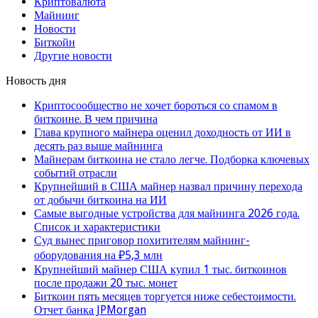
Криптовалюта
Майнинг
Новости
Биткойн
Другие новости
Новость дня
Криптосообщество не хочет бороться со спамом в
биткоине. В чем причина
Глава крупного майнера оценил доходность от ИИ в
десять раз выше майнинга
Майнерам биткоина не стало легче. Подборка ключевых
событий отрасли
Крупнейший в США майнер назвал причину перехода
от добычи биткоина на ИИ
Самые выгодные устройства для майнинга 2026 года.
Список и характеристики
Суд вынес приговор похитителям майнинг-
оборудования на ₽5,3 млн
Крупнейший майнер США купил 1 тыс. биткоинов
после продажи 20 тыс. монет
Биткоин пять месяцев торгуется ниже себестоимости.
Отчет банка JPMorgan