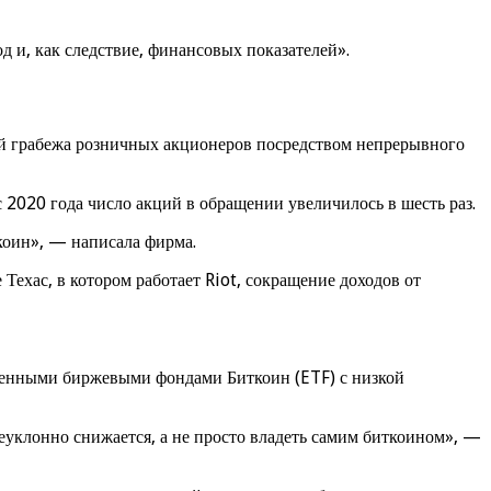
 и, как следствие, финансовых показателей».
цией грабежа розничных акционеров посредством непрерывного
с 2020 года число акций в обращении увеличилось в шесть раз.
коин», — написала фирма.
ехас, в котором работает Riot, сокращение доходов от
исленными биржевыми фондами Биткоин (ETF) с низкой
неуклонно снижается, а не просто владеть самим биткоином», —