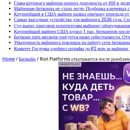
Глава крупного майнера оценил доходность от ИИ в деся
Майнерам биткоина не стало легче. Подборка ключевых 
Крупнейший в США майнер назвал причину перехода от
Самые выгодные устройства для майнинга 2026 года. Сп
Суд вынес приговор похитителям майнинг-оборудования
Крупнейший майнер США купил 1 тыс. биткоинов после 
Биткоин пять месяцев торгуется ниже себестоимости. От
Убыточность майнинга повлияла на работу сети биткоина
Комитет Госдумы одобрил штрафы до ₽2 млн за майнинг
Home
/
Биткойн
/
Riot Platforms откатывается после разоблачи
MARKETPLACE