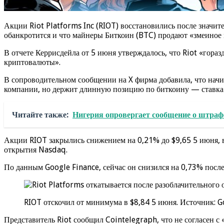
Акции Riot Platforms Inc (RIOT) восстановились после значите
обанкротится и что майнеры Биткоин (BTC) продают «змеиное 
В отчете Керрисдейла от 5 июня утверждалось, что Riot «гора
криптовалюты».
В сопроводительном сообщении на X фирма добавила, что начи
компании, но держит длинную позицию по биткоину — ставка на
Читайте также:
Нигерия опровергает сообщение о штраф
Акции RIOT закрылись снижением на 0,21% до $9,65 5 июня, в
открытия Nasdaq.
По данным Google Finance, сейчас он снизился на 0,73% после
RIOT отскочил от минимума в $8,84 5 июня. Источник: G
Представитель Riot сообщил Cointelegraph, что не согласен с