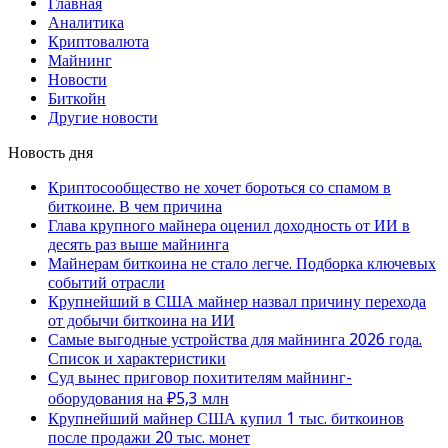
Главная
Аналитика
Криптовалюта
Майнинг
Новости
Биткойн
Другие новости
Новость дня
Криптосообщество не хочет бороться со спамом в
биткоине. В чем причина
Глава крупного майнера оценил доходность от ИИ в
десять раз выше майнинга
Майнерам биткоина не стало легче. Подборка ключевых
событий отрасли
Крупнейший в США майнер назвал причину перехода
от добычи биткоина на ИИ
Самые выгодные устройства для майнинга 2026 года.
Список и характеристики
Суд вынес приговор похитителям майнинг-
оборудования на ₽5,3 млн
Крупнейший майнер США купил 1 тыс. биткоинов
после продажи 20 тыс. монет