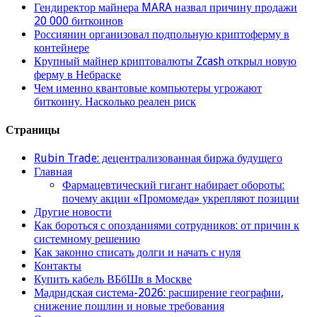
Гендиректор майнера MARA назвал причину продажи
20 000 биткоинов
Россиянин организовал подпольную криптоферму в
контейнере
Крупный майнер криптовалюты Zcash открыл новую
ферму в Небраске
Чем именно квантовые компьютеры угрожают
биткоину. Насколько реален риск
Страницы
Rubin Trade: децентрализованная биржа будущего
Главная
Фармацевтический гигант набирает обороты:
почему акции «Промомеда» укрепляют позиции
Другие новости
Как бороться с опозданиями сотрудников: от причин к
системному решению
Как законно списать долги и начать с нуля
Контакты
Купить кабель ВБбШв в Москве
Мадридская система-2026: расширение географии,
снижение пошлин и новые требования