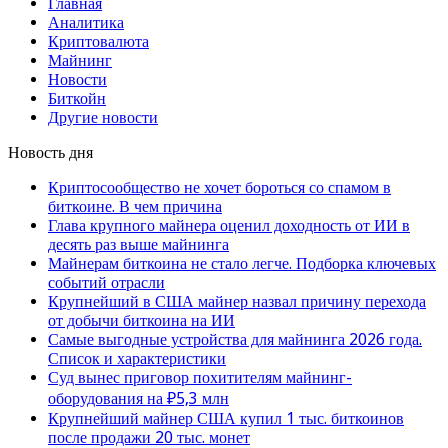
Главная
Аналитика
Криптовалюта
Майнинг
Новости
Биткойн
Другие новости
Новость дня
Криптосообщество не хочет бороться со спамом в
биткоине. В чем причина
Глава крупного майнера оценил доходность от ИИ в
десять раз выше майнинга
Майнерам биткоина не стало легче. Подборка ключевых
событий отрасли
Крупнейший в США майнер назвал причину перехода
от добычи биткоина на ИИ
Самые выгодные устройства для майнинга 2026 года.
Список и характеристики
Суд вынес приговор похитителям майнинг-
оборудования на ₽5,3 млн
Крупнейший майнер США купил 1 тыс. биткоинов
после продажи 20 тыс. монет