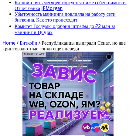
Биткоин пять месяцев торгуется ниже себестоимости.
Отчет банка JPMorgan
Убыточность майнинга повлияла на работу сети
биткоина. Как это происходит
Комитет Госдумы одобрил штрафы до ₽2 млн за
майнинг в ЦОДах
Home
/
Биткойн
/
Республиканцы выиграли Сенат, но две
криптовалютные гонки еще впереди
MARKETPLACE