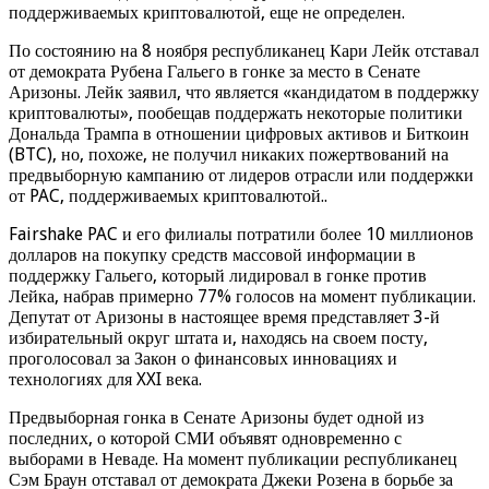
поддерживаемых криптовалютой, еще не определен.
По состоянию на 8 ноября республиканец Кари Лейк отставал
от демократа Рубена Гальего в гонке за место в Сенате
Аризоны. Лейк заявил, что является «кандидатом в поддержку
криптовалюты», пообещав поддержать некоторые политики
Дональда Трампа в отношении цифровых активов и Биткоин
(BTC), но, похоже, не получил никаких пожертвований на
предвыборную кампанию от лидеров отрасли или поддержки
от PAC, поддерживаемых криптовалютой..
Fairshake PAC и его филиалы потратили более 10 миллионов
долларов на покупку средств массовой информации в
поддержку Гальего, который лидировал в гонке против
Лейка, набрав примерно 77% голосов на момент публикации.
Депутат от Аризоны в настоящее время представляет 3-й
избирательный округ штата и, находясь на своем посту,
проголосовал за Закон о финансовых инновациях и
технологиях для XXI века.
Предвыборная гонка в Сенате Аризоны будет одной из
последних, о которой СМИ объявят одновременно с
выборами в Неваде. На момент публикации республиканец
Сэм Браун отставал от демократа Джеки Розена в борьбе за