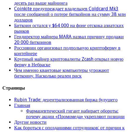
десять раз выше майнинга
Coinkite предупреждает владельцев Coldcard Mk3
после сообщений о потере биткойнов на сумму 38 млн
долларов
Биткоин остался у $64 000 на фоне отскока азиатских
рынков
Гендиректор майнера MARA назвал причину продажи
20 000 биткоинов
Россиянин организовал подпольную криптоферму в
контейнере
Крупный майнер криптовалюты Zcash открыл новую
ферму в Небраске
Чем именно квантовые компьютеры угрожают
биткоину. Насколько реален риск
Страницы
Rubin Trade: децентрализованная биржа будущего
Главная
Фармацевтический гигант набирает обороты:
почему акции «Промомеда» укрепляют позиции
Другие новости
Как бороться с опозданиями сотрудников: от причин к