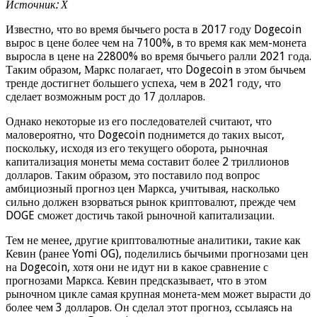
Источник: Х
Известно, что во время бычьего роста в 2017 году Dogecoin
вырос в цене более чем на 7100%, в то время как мем-монета
выросла в цене на 22800% во время бычьего ралли 2021 года.
Таким образом, Маркс полагает, что Dogecoin в этом бычьем
тренде достигнет большего успеха, чем в 2021 году, что
сделает возможным рост до 17 долларов.
Однако некоторые из его последователей считают, что
маловероятно, что Dogecoin поднимется до таких высот,
поскольку, исходя из его текущего оборота, рыночная
капитализация монеты мема составит более 2 триллионов
долларов. Таким образом, это поставило под вопрос
амбициозный прогноз цен Маркса, учитывая, насколько
сильно должен взорваться рынок криптовалют, прежде чем
DOGE сможет достичь такой рыночной капитализации.
Тем не менее, другие криптовалютные аналитики, такие как
Кевин (ранее Yomi OG), поделились бычьими прогнозами цен
на Dogecoin, хотя они не идут ни в какое сравнение с
прогнозами Маркса. Кевин предсказывает, что в этом
рыночном цикле самая крупная монета-мем может вырасти до
более чем 3 долларов. Он сделал этот прогноз, ссылаясь на