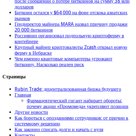
после сообщений о потере биткойнов на сумму 38 млн
долларов
Биткоин остался у $64 000 на фоне отскока азиатских
рынков
Гендиректор майнера MARA назвал причину продажи
20 000 биткоинов
Россиянин организовал подпольную криптоферму в
контейнере
Крупный майнер криптовалюты Zcash открыл новую
ферму в Небраске
Чем именно квантовые компьютеры угрожают
биткоину. Насколько реален риск
Страницы
Rubin Trade: децентрализованная биржа будущего
Главная
Фармацевтический гигант набирает обороты:
почему акции «Промомеда» укрепляют позиции
Другие новости
Как бороться с опозданиями сотрудников: от причин к
системному решению
Как законно списать долги и начать с нуля
Контакты