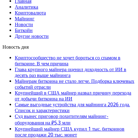
Главная
Аналитика
Криптовалюта
Майнинг
Новости
Биткойн
Другие новости
Новость дня
Криптосообщество не хочет бороться со спамом в
биткоине. В чем причина
Глава крупного майнера оценил доходность от ИИ в
десять раз выше майнинга
Майнерам биткоина не стало легче. Подборка ключевых
событий отрасли
Крупнейший в США майнер назвал причину перехода
от добычи биткоина на ИИ
Самые выгодные устройства для майнинга 2026 года.
Список и характеристики
Суд вынес приговор похитителям майнинг-
оборудования на ₽5,3 млн
Крупнейший майнер США купил 1 тыс. биткоинов
после продажи 20 тыс. монет