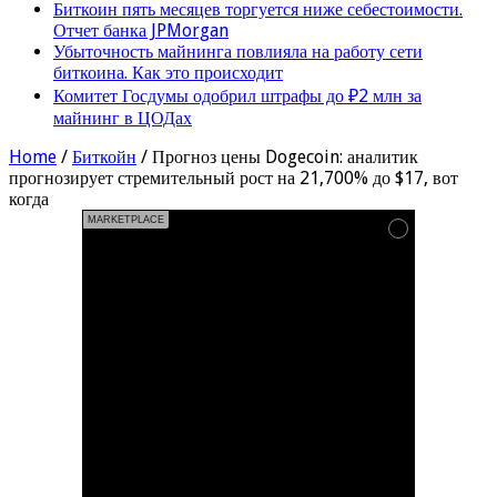
Биткоин пять месяцев торгуется ниже себестоимости.
Отчет банка JPMorgan
Убыточность майнинга повлияла на работу сети
биткоина. Как это происходит
Комитет Госдумы одобрил штрафы до ₽2 млн за
майнинг в ЦОДах
Home
/
Биткойн
/
Прогноз цены Dogecoin: аналитик
прогнозирует стремительный рост на 21,700% до $17, вот
когда
MARKETPLACE