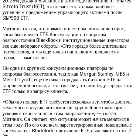
20-25% доходов BlackRock в этом году поступило от iShares
Bitcoin Trust (IBIT), что делает его вторым наиболее
успешным предложением управляющего активами после
S&P500 ETF.
Митчник сказал, что прямые инвесторы возглавили спрос,
когда был введен ETF. Консультации по вопросам
благосостояния BlackRock и институциональные инвесторы
все еще набирают обороты. «Это гораздо более длительные
путешествия, и мы еще только наполовину прошли этот
путь», — заметил он.
Ни одна из крупных консультационных платформ по
вопросам благосостояния, таких как Morgan Stanley, UBS и
Merrill Lynch, еще не начала предлагать биткоин-ETF на
запрошенной основе, а это означает, что они будут предлагать
ETF только по запросу клиента.
«Обычно новому ETF требуется несколько лет, чтобы достичь
желаемого статуса», хотя «многие крупнейшие платформы
ускоряют свои усилия в этом направлении», — сказал
Митчник. Он считает, что ситуация может начать меняться в
этом году. По его оценкам, зарегистрированные независимые
консультанты BlackRock, принявшие ETF, выделяют на них 2-