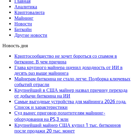
Главная
Аналитика
Криптовалюта
Майнинг
Новости
Биткойн
Другие новости
Новость дня
Криптосообщество не хочет бороться со спамом в
биткоине. В чем причина
Глава крупного майнера оценил доходность от ИИ в
десять раз выше майнинга
Майнерам биткоина не стало легче. Подборка ключевых
событий отрасли
Крупнейший в США майнер назвал причину перехода
от добычи биткоина на ИИ
Самые выгодные устройства для майнинга 2026 года.
Список и характеристики
Суд вынес приговор похитителям майнинг-
оборудования на ₽5,3 млн
Крупнейший майнер США купил 1 тыс. биткоинов
после продажи 20 тыс. монет