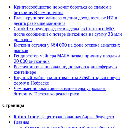
Криптосообщество не хочет бороться со спамом в
биткоине. В чем причина
Глава крупного майнера оценил доходность от ИИ в
десять раз выше майнинга
Coinkite предупреждает владельцев Coldcard Mk3
после сообщений о потере биткойнов на сумму 38 млн
долларов
Биткоин остался у $64 000 на фоне отскока азиатских
рынков
Гендиректор майнера MARA назвал причину продажи
20 000 биткоинов
Россиянин организовал подпольную криптоферму в
контейнере
Крупный майнер криптовалюты Zcash открыл новую
ферму в Небраске
Чем именно квантовые компьютеры угрожают
биткоину. Насколько реален риск
Страницы
Rubin Trade: децентрализованная биржа будущего
Главная
Фармацевтический гигант набирает обороты: