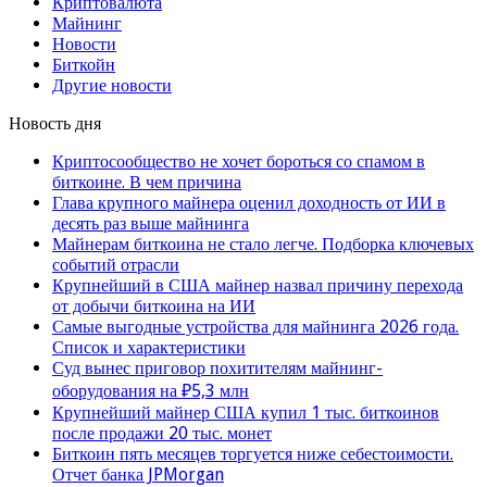
Криптовалюта
Майнинг
Новости
Биткойн
Другие новости
Новость дня
Криптосообщество не хочет бороться со спамом в
биткоине. В чем причина
Глава крупного майнера оценил доходность от ИИ в
десять раз выше майнинга
Майнерам биткоина не стало легче. Подборка ключевых
событий отрасли
Крупнейший в США майнер назвал причину перехода
от добычи биткоина на ИИ
Самые выгодные устройства для майнинга 2026 года.
Список и характеристики
Суд вынес приговор похитителям майнинг-
оборудования на ₽5,3 млн
Крупнейший майнер США купил 1 тыс. биткоинов
после продажи 20 тыс. монет
Биткоин пять месяцев торгуется ниже себестоимости.
Отчет банка JPMorgan