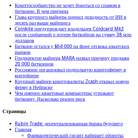
Криптосообщество не хочет бороться со спамом в
биткоине. В чем причина
Глава крупного майнера оценил доходность от ИИ в
десять раз выше майнинга
Coinkite предупреждает владельцев Coldcard Mk3
после сообщений о потере биткойнов на сумму 38 млн
долларов
Биткоин остался у $64 000 на фоне отскока азиатских
рынков
Гендиректор майнера MARA назвал причину продажи
20 000 биткоинов
Россиянин организовал подпольную криптоферму в
контейнере
Крупный майнер криптовалюты Zcash открыл новую
ферму в Небраске
Чем именно квантовые компьютеры угрожают
биткоину. Насколько реален риск
Страницы
Rubin Trade: децентрализованная биржа будущего
Главная
Фармацевтический гигант набирает обороты: