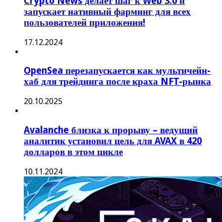
Crypto News делает шаг к Web 3.0 и
запускает нативный фарминг для всех
пользователей приложения!
17.12.2024
OpenSea перезапускается как мультичейн-
хаб для трейдинга после краха NFT-рынка
20.10.2025
Avalanche близка к прорыву – ведущий
аналитик установил цель для AVAX в 420
долларов в этом цикле
10.11.2024