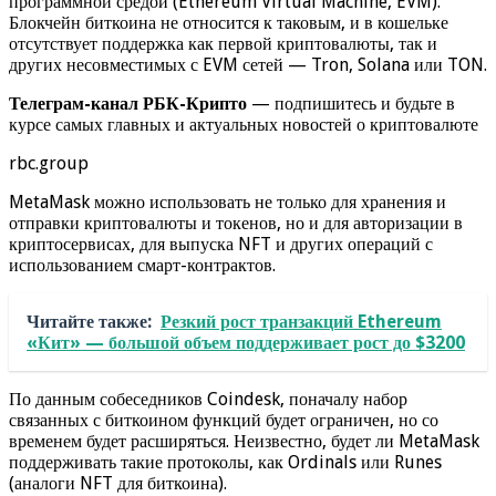
программной средой (Ethereum Virtual Machine, EVM).
Блокчейн биткоина не относится к таковым, и в кошельке
отсутствует поддержка как первой криптовалюты, так и
других несовместимых с EVM сетей — Tron, Solana или TON.
Телеграм-канал РБК-Крипто
— подпишитесь и будьте в
курсе самых главных и актуальных новостей о криптовалюте
rbc.group
MetaMask можно использовать не только для хранения и
отправки криптовалюты и токенов, но и для авторизации в
криптосервисах, для выпуска NFT и других операций с
использованием смарт-контрактов.
Читайте также:
Резкий рост транзакций Ethereum
«Кит» — большой объем поддерживает рост до $3200
По данным собеседников Coindesk, поначалу набор
связанных с биткоином функций будет ограничен, но со
временем будет расширяться. Неизвестно, будет ли MetaMask
поддерживать такие протоколы, как Ordinals или Runes
(аналоги NFT для биткоина).