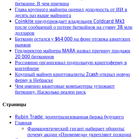
биткоине. В чем причина
Глава крупного майнера оценил доходность от ИИ в
десять раз выше майнинга
Coinkite предупреждает владельцев Coldcard Mk3
после сообщений о потере биткойнов на сумму 38 млн
долларов
Биткоин остался у $64 000 на фоне отскока азиатских
рынков
Гендиректор майнера MARA назвал причину продажи
20 000 биткоинов
Россиянин организовал подпольную криптоферму в
контейнере
Крупный майнер криптовалюты Zcash открыл новую
ферму в Небраске
Чем именно квантовые компьютеры угрожают
биткоину. Насколько реален риск
Страницы
Rubin Trade: децентрализованная биржа будущего
Главная
Фармацевтический гигант набирает обороты:
почему акции «Промомеда» укрепляют позиции