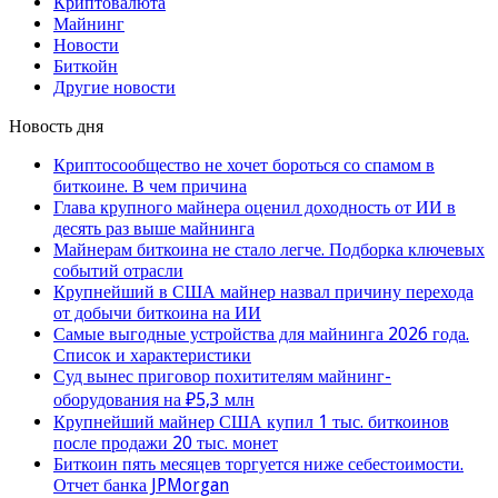
Криптовалюта
Майнинг
Новости
Биткойн
Другие новости
Новость дня
Криптосообщество не хочет бороться со спамом в
биткоине. В чем причина
Глава крупного майнера оценил доходность от ИИ в
десять раз выше майнинга
Майнерам биткоина не стало легче. Подборка ключевых
событий отрасли
Крупнейший в США майнер назвал причину перехода
от добычи биткоина на ИИ
Самые выгодные устройства для майнинга 2026 года.
Список и характеристики
Суд вынес приговор похитителям майнинг-
оборудования на ₽5,3 млн
Крупнейший майнер США купил 1 тыс. биткоинов
после продажи 20 тыс. монет
Биткоин пять месяцев торгуется ниже себестоимости.
Отчет банка JPMorgan