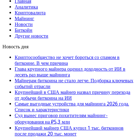
Главная
Аналитика
Криптовалюта
Майнинг
Новости
Биткойн
Другие новости
Новость дня
Криптосообщество не хочет бороться со спамом в
биткоине. В чем причина
Глава крупного майнера оценил доходность от ИИ в
десять раз выше майнинга
Майнерам биткоина не стало легче. Подборка ключевых
событий отрасли
Крупнейший в США майнер назвал причину перехода
от добычи биткоина на ИИ
Самые выгодные устройства для майнинга 2026 года.
Список и характеристики
Суд вынес приговор похитителям майнинг-
оборудования на ₽5,3 млн
Крупнейший майнер США купил 1 тыс. биткоинов
после продажи 20 тыс. монет