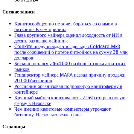
Свежие записи
Криптосообщество не хочет бороться со спамом в
биткоине. В чем причина
Глава крупного майнера оценил доходность от ИИ в
десять раз выше майнинга
Coinkite предупреждает владельцев Coldcard Mk3
после сообщений о потере биткойнов на сумму 38 млн
долларов
Биткоин остался у $64 000 на фоне отскока азиатских
рынков
Гендиректор майнера MARA назвал причину продажи
20 000 биткоинов
Россиянин организовал подпольную криптоферму в
контейнере
Крупный майнер криптовалюты Zcash открыл новую
ферму в Небраске
Чем именно квантовые компьютеры угрожают
биткоину. Насколько реален риск
Страницы