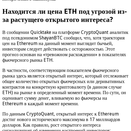
Находится ли цена ETH под угрозой из-
за растущего открытого интереса?
В сообщении Quicktake на платформе CryptoQuant аналитик
под псевдонимом ShayanBTC сообщил, что, хотя траектория
цен на Ethereum на данный момент выглядит бычьей,
инвесторам следует действовать с осторожностью. Этот
прогноз основан на «тревожном расхождении» в показателях
фьючерсного рынка ETH.
В частности, соответствующим показателем фьючерсного
рынка здесь является открытый интерес, который отслеживает
общее количество открытых фьючерсных или деривативных
контрактов на конкретную криптовалюту (в данном случае
ETH) на рынке в определенный момент времени. По сути, он
оценивает сумму денег, вливаемую во фьючерсы на
Ethereum в каждый момент времени.
По данным CryptoQuant, открытый интерес к Ethereum
достиг нового исторического максимума в 17 миллиардов
долларов. Как правило, рост открытого интереса
сигнализирует об изменении настроений инвесторов: