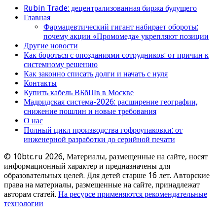
Rubin Trade: децентрализованная биржа будущего
Главная
Фармацевтический гигант набирает обороты:
почему акции «Промомеда» укрепляют позиции
Другие новости
Как бороться с опозданиями сотрудников: от причин к
системному решению
Как законно списать долги и начать с нуля
Контакты
Купить кабель ВБбШв в Москве
Мадридская система-2026: расширение географии,
снижение пошлин и новые требования
О нас
Полный цикл производства гофроупаковки: от
инженерной разработки до серийной печати
© 10btc.ru 2026, Материалы, размещенные на сайте, носят
информационный характер и предназначены для
образовательных целей. Для детей старше 16 лет. Авторские
права на материалы, размещенные на сайте, принадлежат
авторам статей.
На ресурсе применяются рекомендательные
технологии