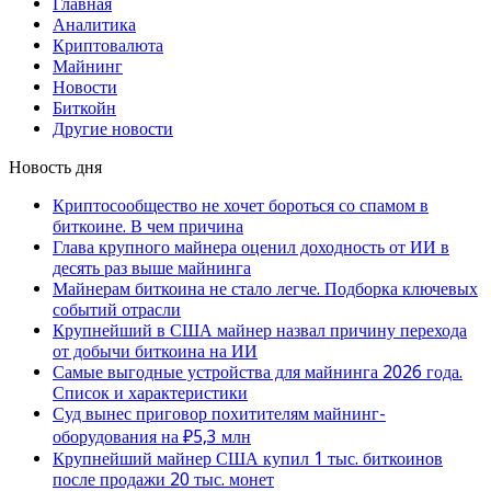
Главная
Аналитика
Криптовалюта
Майнинг
Новости
Биткойн
Другие новости
Новость дня
Криптосообщество не хочет бороться со спамом в
биткоине. В чем причина
Глава крупного майнера оценил доходность от ИИ в
десять раз выше майнинга
Майнерам биткоина не стало легче. Подборка ключевых
событий отрасли
Крупнейший в США майнер назвал причину перехода
от добычи биткоина на ИИ
Самые выгодные устройства для майнинга 2026 года.
Список и характеристики
Суд вынес приговор похитителям майнинг-
оборудования на ₽5,3 млн
Крупнейший майнер США купил 1 тыс. биткоинов
после продажи 20 тыс. монет