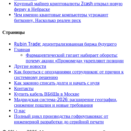
Крупный майнер криптовалюты Zcash открыл новую
ферму в Небраске
Чем именно квантовые компьютеры угрожают
биткоину. Насколько реален риск
Страницы
Rubin Trade: децентрализованная биржа будущего
Главная
Фармацевтический гигант набирает обороты:
почему акции «Промомеда» укрепляют позиции
Другие новости
Как бороться с опозданиями сотрудников: от причин к
системному решению
Как законно списать долги и начать с нуля
Контакты
Купить кабель ВБбШв в Москве
Мадридская система-2026: расширение географии,
снижение пошлин и новые требования
О нас
Полный цикл производства гофроупаковки: от
инженерной разработки до серийной печати