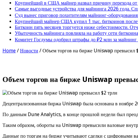
Крупнейший в США майнер назвал причину перехода от
Самые выгодные устройства для майнинга 2026 года. Сп
Суд вынес приговор похитителям майнинг-оборудования
Крупнейший майнер США купил 1 тыс. биткоинов после 
Биткоин пять месяцев торгуется ниже себестоимости. От
Убыточность майнинга повлияла на работу сети биткоина
Комитет Госдумы одобрил штрафы до ₽2 млн за майнинг
Home
/
Новости
/
Объем торгов на бирже Uniswap превысил 
Объем торгов на бирже Uniswap превыс
Децентрализованная биржа Uniswap была основана в ноябре 201
По данным Dune Analytics, в конце прошлой недели был прео
Таким образом, обороты на Uniswap превысили валовые внут
Данные по торгам на бирже учитывают сделки с цифровыми вал