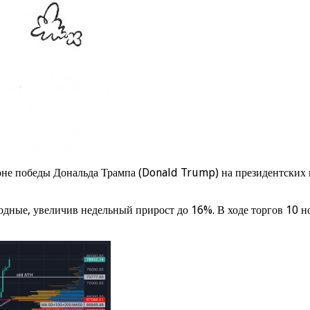
фоне победы Дональда Трампа (Donald Trump) на президентски
дные, увеличив недельный прирост до 16%. В ходе торгов 10 но