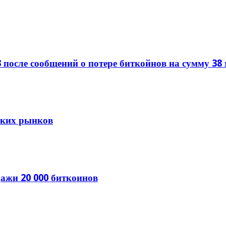
 после сообщений о потере биткойнов на сумму 38
тских рынков
ажи 20 000 биткоинов