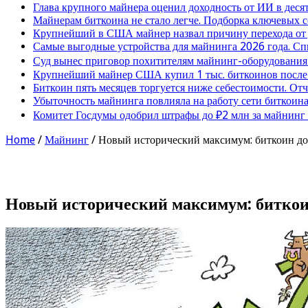
Глава крупного майнера оценил доходность от ИИ в деся
Майнерам биткоина не стало легче. Подборка ключевых 
Крупнейший в США майнер назвал причину перехода от
Самые выгодные устройства для майнинга 2026 года. Сп
Суд вынес приговор похитителям майнинг-оборудования
Крупнейший майнер США купил 1 тыс. биткоинов после 
Биткоин пять месяцев торгуется ниже себестоимости. От
Убыточность майнинга повлияла на работу сети биткоина
Комитет Госдумы одобрил штрафы до ₽2 млн за майнинг
Home
/
Майнинг
/
Новый исторический максимум: биткоин до
Новый исторический максимум: биткои