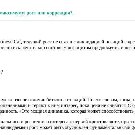
максимуму: рост или коррекция?
nese Cat, текущий рост не связан с ликвидацией позиций с кре
вызвано исключительно спотовым дефицитом предложения и выс
77
ул ключевое отличие биткоина от акций. По его словам, когда р
цененными и теряют к ним интерес, пока цена не снизится. С би
енность. «Это мощная динамика, которая может способствовать
ального и розничного интереса к первой криптовалюте, при эт
 наблюдаемый рост может быть обусловлен фундаментальными ф