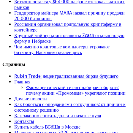
Биткоин остался у $64 000 на фоне отскока азиатских
рынков
Гендиректор майнера MARA назвал причину продажи
20 000 биткоинов
Россиянин организовал подпольную криптоферму в
контейнере
Крупный майнер криптовалюты Zcash открыл новую
ферму в Небраске
Чем именно квантовые компьютеры угрожают
биткоину. Насколько реален риск
Страницы
Rubin Trade: децентрализованная биржа будущего
Главная
Фармацевтический гигант набирает обороты:
почему акции «Промомеда» укрепляют позиции
Другие новости
Как бороться с опозданиями сотрудников: от причин к
системному решению
Как законно списать долги и начать с нуля
Контакты
Купить кабель ВБбШв в Москве
Мадридская система-2026: расширение географии,