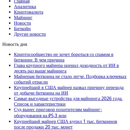
Главная
Аналитика
Криптовалюта
Майнинг
Новости
Биткойн
Другие новости
Новость дня
Криптосообщество не хочет бороться со спамом в
биткоине. В чем причина
Глава крупного майнера оценил доходность от ИИ в
десять раз выше майнинга
Майнерам биткоина не стало легче. Подборка ключевых
событий отрасли
Крупнейший в США майнер назвал причину перехода
от добычи биткоина на ИИ
Самые выгодные устройства для майнинга 2026 года.
Список и характеристики
Суд вынес приговор похитителям майнинг-
оборудования на ₽5,3 млн
Крупнейший майнер США купил 1 тыс. биткоинов
после продажи 20 тыс. монет