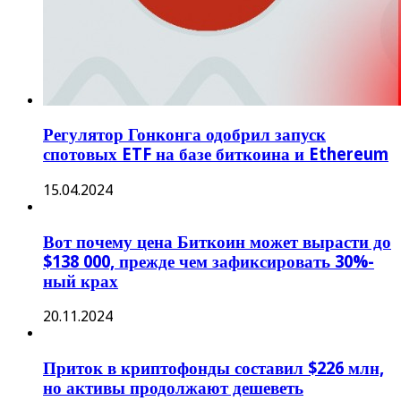
Регулятор Гонконга одобрил запуск
спотовых ETF на базе биткоина и Ethereum
15.04.2024
Вот почему цена Биткоин может вырасти до
$138 000, прежде чем зафиксировать 30%-
ный крах
20.11.2024
Приток в криптофонды составил $226 млн,
но активы продолжают дешеветь