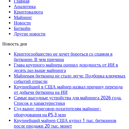
Главная
Аналитика
Криптовалюта
Майнинг
Новости
Биткойн
Другие новости
Новость дня
Криптосообщество не хочет бороться со спамом в
биткоине. В чем причина
Глава крупного майнера оценил доходность от ИИ в
десять раз выше майнинга
Майнерам биткоина не стало легче. Подборка ключевых
событий отрасли
Крупнейший в США майнер назвал причину перехода
от добычи биткоина на ИИ
Самые выгодные устройства для майнинга 2026 года.
Список и характеристики
Суд вынес приговор похитителям майнинг-
оборудования на ₽5,3 млн
Крупнейший майнер США купил 1 тыс. биткоинов
после продажи 20 тыс. монет