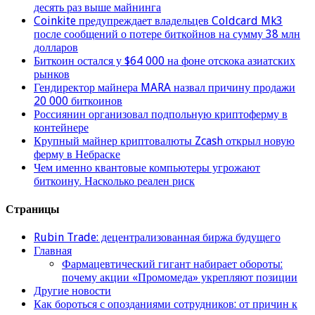
десять раз выше майнинга
Coinkite предупреждает владельцев Coldcard Mk3
после сообщений о потере биткойнов на сумму 38 млн
долларов
Биткоин остался у $64 000 на фоне отскока азиатских
рынков
Гендиректор майнера MARA назвал причину продажи
20 000 биткоинов
Россиянин организовал подпольную криптоферму в
контейнере
Крупный майнер криптовалюты Zcash открыл новую
ферму в Небраске
Чем именно квантовые компьютеры угрожают
биткоину. Насколько реален риск
Страницы
Rubin Trade: децентрализованная биржа будущего
Главная
Фармацевтический гигант набирает обороты:
почему акции «Промомеда» укрепляют позиции
Другие новости
Как бороться с опозданиями сотрудников: от причин к