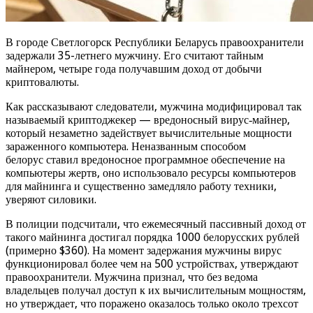
В городе Светлогорск Республики Беларусь правоохранители
задержали 35-летнего мужчину. Его считают тайным
майнером, четыре года получавшим доход от добычи
криптовалюты.
Как рассказывают следователи, мужчина модифицировал так
называемый криптоджекер — вредоносный вирус‑майнер,
который незаметно задействует вычислительные мощности
зараженного компьютера. Неназванным способом
белорус ставил вредоносное программное обеспечение на
компьютеры жертв, оно использовало ресурсы компьютеров
для майнинга и существенно замедляло работу техники,
уверяют силовики.
В полиции подсчитали, что ежемесячный пассивный доход от
такого майнинга достигал порядка 1000 белорусских рублей
(примерно $360). На момент задержания мужчины вирус
функционировал более чем на 500 устройствах, утверждают
правоохранители. Мужчина признал, что без ведома
владельцев получал доступ к их вычислительным мощностям,
но утверждает, что поражено оказалось только около трехсот