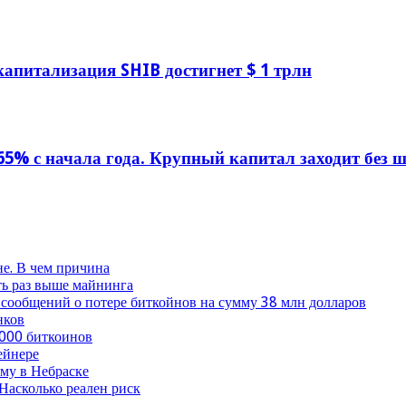
капитализация SHIB достигнет $ 1 трлн
5% с начала года. Крупный капитал заходит без 
не. В чем причина
ть раз выше майнинга
 сообщений о потере биткойнов на сумму 38 млн долларов
нков
 000 биткоинов
ейнере
му в Небраске
Насколько реален риск