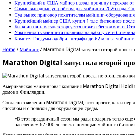
Крупнейший в США майнер назвал причину перехода от
Самые выгодные устройства для майнинга 2026 года. Сп
Суд вынес приговор похитителям майнинг-оборудования
Крупнейший майнер США купил 1 тыс. биткоинов после 
Биткоин пять месяцев торгуется ниже себестоимости. От
Убыточность майнинга повлияла на работу сети биткоина
Комитет Госдумы одобрил штрафы до ₽2 млн за майнинг
Home
/
Майнинг
/
Marathon Digital запустила второй проект
Marathon Digital запустила второй пр
Американская майнинговая компания Marathon Digital Holding
домов в Финляндии.
Согласно заявлению Marathon Digital, этот проект, как и пе
способом и с пользой для окружающей среды.
«В этот праздничный сезон мы рады подарить тепло еще
населением 67 000 человек с помощью майнинга биткоин