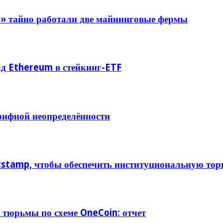
г» тайно работали две майнинговые фермы
над Ethereum в стейкинг-ETF
арифной неопределённости
tstamp, чтобы обеспечить институциональную то
 тюрьмы по схеме OneCoin: отчет