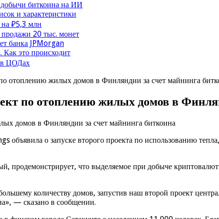
 добычи биткоина на ИИ
исок и характеристики
 на ₽5,3 млн
продажи 20 тыс. монет
чет банка JPMorgan
. Как это происходит
 в ЦОДах
 по отоплению жилых домов в Финляндии за счет майнинга битк
оект по отоплению жилых домов в Финля
s объявила о запуске второго проекта по использованию тепла
рвый, продемонстрирует, что выделяемое при добыче криптовал
 большему количеству домов, запустив наш второй проект центр
а», — сказано в сообщении.