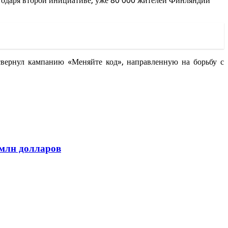
агодаря второй инициативе, уже 80 000 жителей Финляндии
свернул кампанию «Меняйте код», направленную на борьбу с
 млн долларов