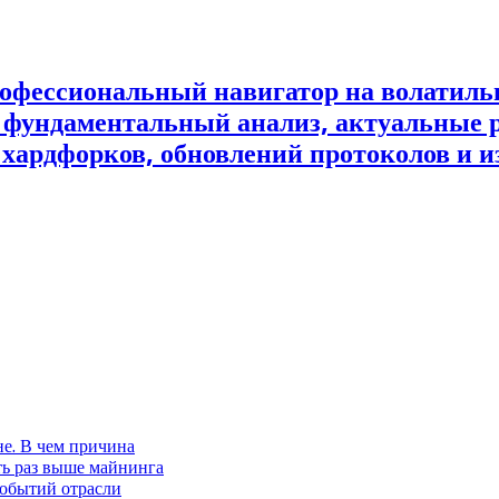
офессиональный навигатор на волатил
и фундаментальный анализ, актуальные 
 хардфорков, обновлений протоколов и и
не. В чем причина
ть раз выше майнинга
событий отрасли