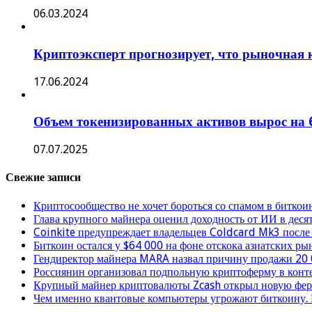
06.03.2024
Криптоэксперт прогнозирует, что рыночная 
17.06.2024
Объем токенизированных активов вырос на 6
07.07.2025
Свежие записи
Криптосообщество не хочет бороться со спамом в биткои
Глава крупного майнера оценил доходность от ИИ в деся
Coinkite предупреждает владельцев Coldcard Mk3 после
Биткоин остался у $64 000 на фоне отскока азиатских ры
Гендиректор майнера MARA назвал причину продажи 20
Россиянин организовал подпольную криптоферму в конт
Крупный майнер криптовалюты Zcash открыл новую фер
Чем именно квантовые компьютеры угрожают биткоину. 