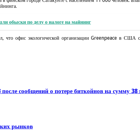
а в финском городе Сатакунте с населением 11 000 человек. Бл
айнинга.
и обыски по делу о налоге на майнинг
явил, что офис экологической организации Greenpeace в США 
 после сообщений о потере биткойнов на сумму 38
тских рынков