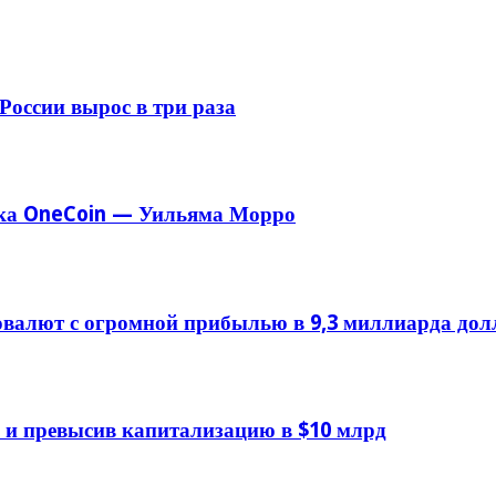
России вырос в три раза
ика OneCoin — Уильяма Морро
алют с огромной прибылью в 9,3 миллиарда дол
id и превысив капитализацию в $10 млрд