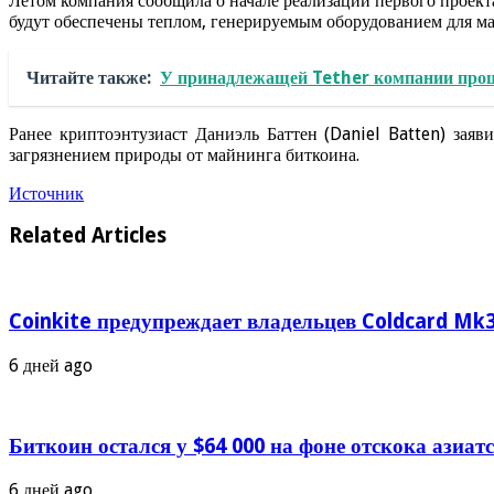
Летом компания сообщила о начале реализации первого проект
будут обеспечены теплом, генерируемым оборудованием для м
Читайте также:
У принадлежащей Tether компании прошл
Ранее криптоэнтузиаст Даниэль Баттен (Daniel Batten) за
загрязнением природы от майнинга биткоина.
Источник
Related Articles
Coinkite предупреждает владельцев Coldcard Mk3
6 дней ago
Биткоин остался у $64 000 на фоне отскока азиа
6 дней ago