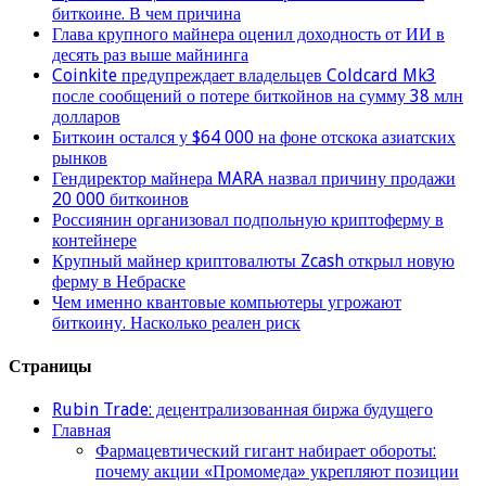
биткоине. В чем причина
Глава крупного майнера оценил доходность от ИИ в
десять раз выше майнинга
Coinkite предупреждает владельцев Coldcard Mk3
после сообщений о потере биткойнов на сумму 38 млн
долларов
Биткоин остался у $64 000 на фоне отскока азиатских
рынков
Гендиректор майнера MARA назвал причину продажи
20 000 биткоинов
Россиянин организовал подпольную криптоферму в
контейнере
Крупный майнер криптовалюты Zcash открыл новую
ферму в Небраске
Чем именно квантовые компьютеры угрожают
биткоину. Насколько реален риск
Страницы
Rubin Trade: децентрализованная биржа будущего
Главная
Фармацевтический гигант набирает обороты:
почему акции «Промомеда» укрепляют позиции