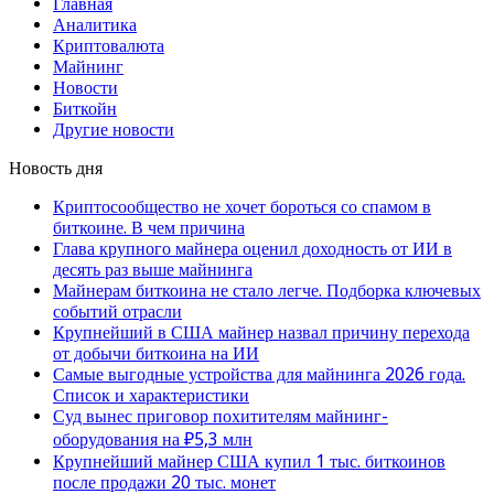
Главная
Аналитика
Криптовалюта
Майнинг
Новости
Биткойн
Другие новости
Новость дня
Криптосообщество не хочет бороться со спамом в
биткоине. В чем причина
Глава крупного майнера оценил доходность от ИИ в
десять раз выше майнинга
Майнерам биткоина не стало легче. Подборка ключевых
событий отрасли
Крупнейший в США майнер назвал причину перехода
от добычи биткоина на ИИ
Самые выгодные устройства для майнинга 2026 года.
Список и характеристики
Суд вынес приговор похитителям майнинг-
оборудования на ₽5,3 млн
Крупнейший майнер США купил 1 тыс. биткоинов
после продажи 20 тыс. монет