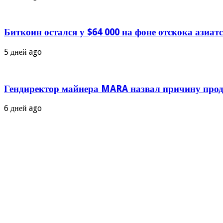
Биткоин остался у $64 000 на фоне отскока азиа
5 дней ago
Гендиректор майнера MARA назвал причину прод
6 дней ago