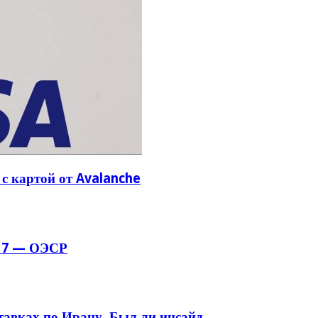
с картой от Avalanche
 G7 — ОЭСР
ставках по Ирану. Был ли инсайд