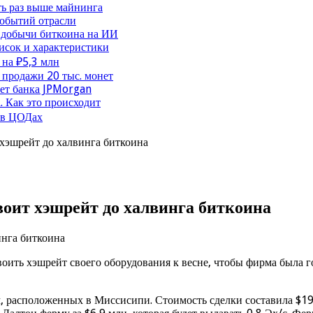
ть раз выше майнинга
событий отрасли
 добычи биткоина на ИИ
исок и характеристики
 на ₽5,3 млн
продажи 20 тыс. монет
чет банка JPMorgan
. Как это происходит
 в ЦОДах
хэшрейт до халвинга биткоина
оит хэшрейт до халвинга биткоина
ить хэшрейт своего оборудования к весне, чтобы фирма была го
, расположенных в Миссисипи. Стоимость сделки составила $19