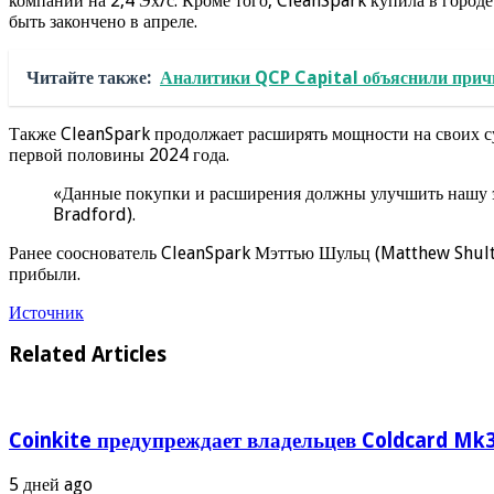
компании на 2,4 Эх/с. Кроме того, CleanSpark купила в городе
быть закончено в апреле.
Читайте также:
Аналитики QCP Capital объяснили прич
Также CleanSpark продолжает расширять мощности на своих су
первой половины 2024 года.
«Данные покупки и расширения должны улучшить нашу эф
Bradford).
Ранее сооснователь CleanSpark Мэттью Шульц (Matthew Shultz)
прибыли.
Источник
Related Articles
Coinkite предупреждает владельцев Coldcard Mk3
5 дней ago