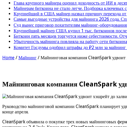
Глава крупного майнера оценил доходность от ИИ в деся
Майнерам биткоина не стало легче. Подборка ключевых 
Крупнейший в США майнер назвал причину перехода от
Самые выгодные устройства для майнинга 2026 года. Сп
Суд вынес приговор похитителям майнинг-оборудования
Крупнейший майнер США купил 1 тыс. биткоинов после 
Биткоин пять месяцев торгуется ниже себестоимости. От
Убыточность майнинга повлияла на работу сети биткоина
Комитет Госдумы одобрил штрафы до ₽2 млн за майнинг
Home
/
Майнинг
/
Майнинговая компания CleanSpark удвоит 
Майнинговая компания CleanSpark удв
Руководство майнинговой компании CleanSpark планирует удво
конце апреля.
CleanSpark объявила о покупке трех новых майнинговых ферм