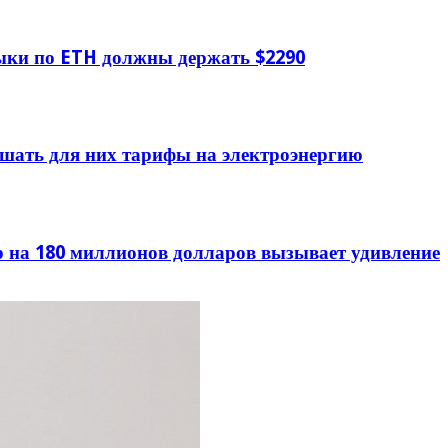
ыки по ETH должны держать $2290
шать для них тарифы на электроэнергию
р на 180 миллионов долларов вызывает удивление