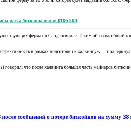
 Далтон ферму за $6,9 млн, которая будет выдавать 0,8 Эх/с. Фер
ины роста биткоина выше $106 500
ществующих фермах в Сандерсвилле. Таким образом, общий хэшр
фективность в рамках подготовки к халвингу», ― подчеркнул 
 говорил, что после халвинга большая часть майнеров биткоина
 после сообщений о потере биткойнов на сумму 38