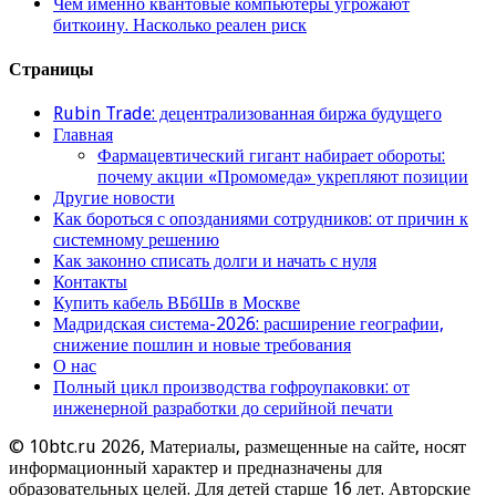
Чем именно квантовые компьютеры угрожают
биткоину. Насколько реален риск
Страницы
Rubin Trade: децентрализованная биржа будущего
Главная
Фармацевтический гигант набирает обороты:
почему акции «Промомеда» укрепляют позиции
Другие новости
Как бороться с опозданиями сотрудников: от причин к
системному решению
Как законно списать долги и начать с нуля
Контакты
Купить кабель ВБбШв в Москве
Мадридская система-2026: расширение географии,
снижение пошлин и новые требования
О нас
Полный цикл производства гофроупаковки: от
инженерной разработки до серийной печати
© 10btc.ru 2026, Материалы, размещенные на сайте, носят
информационный характер и предназначены для
образовательных целей. Для детей старше 16 лет. Авторские