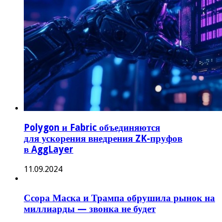
Polygon и Fabric объединяются
для ускорения внедрения ZK-пруфов
в AggLayer
11.09.2024
Ссора Маска и Трампа обрушила рынок на
миллиарды — звонка не будет