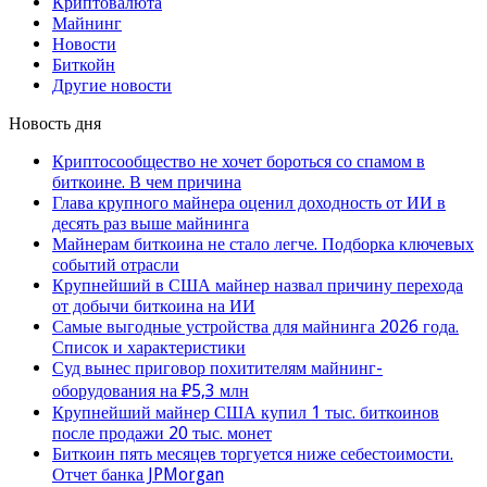
Криптовалюта
Майнинг
Новости
Биткойн
Другие новости
Новость дня
Криптосообщество не хочет бороться со спамом в
биткоине. В чем причина
Глава крупного майнера оценил доходность от ИИ в
десять раз выше майнинга
Майнерам биткоина не стало легче. Подборка ключевых
событий отрасли
Крупнейший в США майнер назвал причину перехода
от добычи биткоина на ИИ
Самые выгодные устройства для майнинга 2026 года.
Список и характеристики
Суд вынес приговор похитителям майнинг-
оборудования на ₽5,3 млн
Крупнейший майнер США купил 1 тыс. биткоинов
после продажи 20 тыс. монет
Биткоин пять месяцев торгуется ниже себестоимости.
Отчет банка JPMorgan