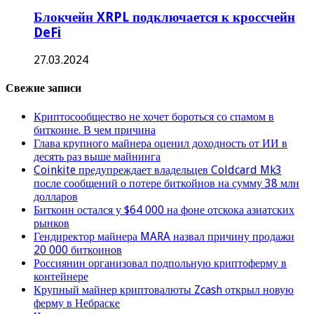
Блокчейн XRPL подключается к кроссчейн
DeFi
27.03.2024
Свежие записи
Криптосообщество не хочет бороться со спамом в
биткоине. В чем причина
Глава крупного майнера оценил доходность от ИИ в
десять раз выше майнинга
Coinkite предупреждает владельцев Coldcard Mk3
после сообщений о потере биткойнов на сумму 38 млн
долларов
Биткоин остался у $64 000 на фоне отскока азиатских
рынков
Гендиректор майнера MARA назвал причину продажи
20 000 биткоинов
Россиянин организовал подпольную криптоферму в
контейнере
Крупный майнер криптовалюты Zcash открыл новую
ферму в Небраске