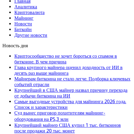
Главная
Аналитика
Криптовалюта
Майнинг
Новости
Биткойн
Другие новости
Новость дня
Криптосообщество не хочет бороться со спамом в
биткоине. В чем причина
Глава крупного майнера оценил доходность от ИИ в
десять раз выше майнинга
Майнерам биткоина не стало легче. Подборка ключевых
событий отрасли
Крупнейший в США майнер назвал причину перехода
от добычи биткоина на ИИ
Самые выгодные устройства для майнинга 2026 года.
Список и характеристики
Суд вынес приговор похитителям майнинг-
оборудования на ₽5,3 млн
Крупнейший майнер США купил 1 тыс. биткоинов
после продажи 20 тыс. монет