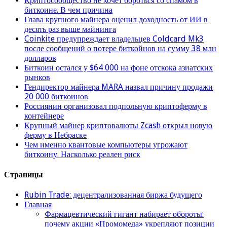
Криптосообщество не хочет бороться со спамом в
биткоине. В чем причина
Глава крупного майнера оценил доходность от ИИ в
десять раз выше майнинга
Coinkite предупреждает владельцев Coldcard Mk3
после сообщений о потере биткойнов на сумму 38 млн
долларов
Биткоин остался у $64 000 на фоне отскока азиатских
рынков
Гендиректор майнера MARA назвал причину продажи
20 000 биткоинов
Россиянин организовал подпольную криптоферму в
контейнере
Крупный майнер криптовалюты Zcash открыл новую
ферму в Небраске
Чем именно квантовые компьютеры угрожают
биткоину. Насколько реален риск
Страницы
Rubin Trade: децентрализованная биржа будущего
Главная
Фармацевтический гигант набирает обороты:
почему акции «Промомеда» укрепляют позиции