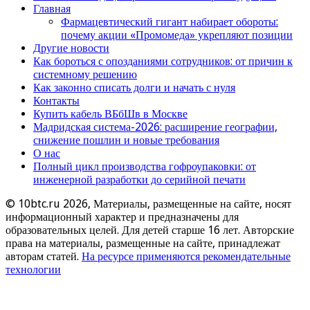
Главная
Фармацевтический гигант набирает обороты:
почему акции «Промомеда» укрепляют позиции
Другие новости
Как бороться с опозданиями сотрудников: от причин к
системному решению
Как законно списать долги и начать с нуля
Контакты
Купить кабель ВБбШв в Москве
Мадридская система-2026: расширение географии,
снижение пошлин и новые требования
О нас
Полный цикл производства гофроупаковки: от
инженерной разработки до серийной печати
© 10btc.ru 2026, Материалы, размещенные на сайте, носят
информационный характер и предназначены для
образовательных целей. Для детей старше 16 лет. Авторские
права на материалы, размещенные на сайте, принадлежат
авторам статей.
На ресурсе применяются рекомендательные
технологии