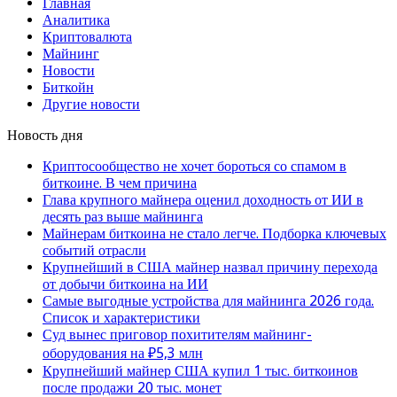
Главная
Аналитика
Криптовалюта
Майнинг
Новости
Биткойн
Другие новости
Новость дня
Криптосообщество не хочет бороться со спамом в
биткоине. В чем причина
Глава крупного майнера оценил доходность от ИИ в
десять раз выше майнинга
Майнерам биткоина не стало легче. Подборка ключевых
событий отрасли
Крупнейший в США майнер назвал причину перехода
от добычи биткоина на ИИ
Самые выгодные устройства для майнинга 2026 года.
Список и характеристики
Суд вынес приговор похитителям майнинг-
оборудования на ₽5,3 млн
Крупнейший майнер США купил 1 тыс. биткоинов
после продажи 20 тыс. монет