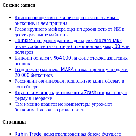
Свежие записи
Криптосообщество не хочет бороться со спамом в
биткоине. В чем причина
Глава крупного майнера оценил доходность от ИИ в
десять раз выше майнинга
Coinkite предупреждает владельцев Coldcard Mk3
после сообщений о потере биткойнов на сумму 38 млн
долларов
Биткоин остался у $64 000 на фоне отскока азиатских
рынков
Гендиректор майнера MARA назвал причину продажи
20 000 биткоинов
Россиянин организовал подпольную криптоферму в
контейнере
Крупный майнер криптовалюты Zcash открыл новую
ферму в Небраске
Чем именно квантовые компьютеры угрожают
биткоину. Насколько реален риск
Страницы
Rubin Trade: децентрализованная биржа будущего