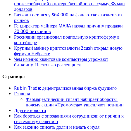
после сообщений о потере биткойнов на сумму 38 млн
долларов
Биткоин остался у $64 000 на фоне отскока азиатских
рынков
Гендиректор майнера MARA назвал причину продажи
20 000 биткоинов
Россиянин организовал подпольную криптоферму в
контейнере
Крупный майнер криптовалюты Zcash открыл новую
ферму в Небраске
Чем именно квантовые компьютеры угрожают
биткоину. Насколько реален риск
Страницы
Rubin Trade: децентрализованная биржа будущего
Главная
Фармацевтический гигант набирает обороты:
почему акции «Промомеда» укрепляют позиции
Другие новости
Как бороться с опозданиями сотрудников: от причин к
системному решению
Как законно списать долги и начать с нуля