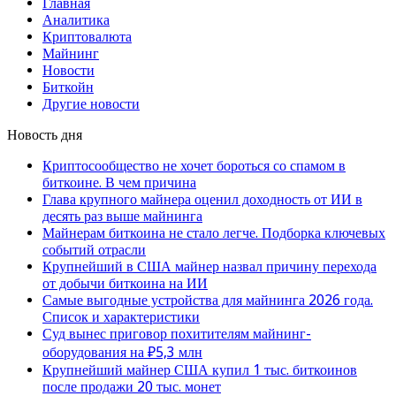
Главная
Аналитика
Криптовалюта
Майнинг
Новости
Биткойн
Другие новости
Новость дня
Криптосообщество не хочет бороться со спамом в
биткоине. В чем причина
Глава крупного майнера оценил доходность от ИИ в
десять раз выше майнинга
Майнерам биткоина не стало легче. Подборка ключевых
событий отрасли
Крупнейший в США майнер назвал причину перехода
от добычи биткоина на ИИ
Самые выгодные устройства для майнинга 2026 года.
Список и характеристики
Суд вынес приговор похитителям майнинг-
оборудования на ₽5,3 млн
Крупнейший майнер США купил 1 тыс. биткоинов
после продажи 20 тыс. монет