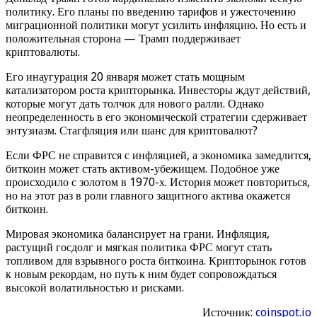
политику. Его планы по введению тарифов и ужесточению
миграционной политики могут усилить инфляцию. Но есть и
положительная сторона — Трамп поддерживает
криптовалюты.
Его инаугурация 20 января может стать мощным
катализатором роста крипторынка. Инвесторы ждут действий,
которые могут дать толчок для нового ралли. Однако
неопределенность в его экономической стратегии сдерживает
энтузиазм. Стагфляция или шанс для криптовалют?
Если ФРС не справится с инфляцией, а экономика замедлится,
биткоин может стать активом-убежищем. Подобное уже
происходило с золотом в 1970-х. История может повториться,
но на этот раз в роли главного защитного актива окажется
биткоин.
Мировая экономика балансирует на грани. Инфляция,
растущий госдолг и мягкая политика ФРС могут стать
топливом для взрывного роста биткоина. Крипторынок готов
к новым рекордам, но путь к ним будет сопровождаться
высокой волатильностью и рисками.
Источник:
coinspot.io