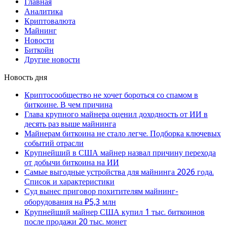
Главная
Аналитика
Криптовалюта
Майнинг
Новости
Биткойн
Другие новости
Новость дня
Криптосообщество не хочет бороться со спамом в
биткоине. В чем причина
Глава крупного майнера оценил доходность от ИИ в
десять раз выше майнинга
Майнерам биткоина не стало легче. Подборка ключевых
событий отрасли
Крупнейший в США майнер назвал причину перехода
от добычи биткоина на ИИ
Самые выгодные устройства для майнинга 2026 года.
Список и характеристики
Суд вынес приговор похитителям майнинг-
оборудования на ₽5,3 млн
Крупнейший майнер США купил 1 тыс. биткоинов
после продажи 20 тыс. монет