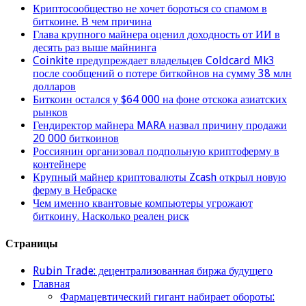
Криптосообщество не хочет бороться со спамом в
биткоине. В чем причина
Глава крупного майнера оценил доходность от ИИ в
десять раз выше майнинга
Coinkite предупреждает владельцев Coldcard Mk3
после сообщений о потере биткойнов на сумму 38 млн
долларов
Биткоин остался у $64 000 на фоне отскока азиатских
рынков
Гендиректор майнера MARA назвал причину продажи
20 000 биткоинов
Россиянин организовал подпольную криптоферму в
контейнере
Крупный майнер криптовалюты Zcash открыл новую
ферму в Небраске
Чем именно квантовые компьютеры угрожают
биткоину. Насколько реален риск
Страницы
Rubin Trade: децентрализованная биржа будущего
Главная
Фармацевтический гигант набирает обороты: