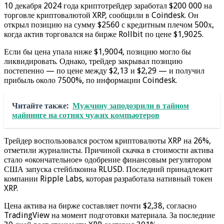
10 декабря 2024 года криптотрейдер заработал $200 000 на
торговле криптовалютой XRP, сообщили в Coindesk. Он
открыл позицию на сумму $2560 с кредитным плечом 500х,
когда актив торговался на бирже Rollbit по цене $1,9025.
Если бы цена упала ниже $1,9004, позицию могло бы
ликвидировать. Однако, трейдер закрывал позицию
постепенно — по цене между $2,13 и $2,29 — и получил
прибыль около 7500%, по информации Coindesk.
Читайте также:
Мужчину заподозрили в тайном
майнинге на сотнях чужих компьютеров
Трейдер воспользовался ростом криптовалюты XRP на 26%,
отметили журналисты. Причиной скачка в стоимости актива
стало «окончательное» одобрение финансовым регулятором
США запуска стейблкоина RLUSD. Последний принадлежит
компании Ripple Labs, которая разработала нативный токен
XRP.
Цена актива на бирже составляет почти $2,38, согласно
TradingView на момент подготовки материала. За последние