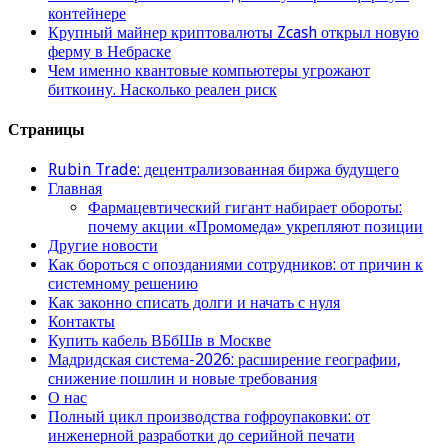
контейнере
Крупный майнер криптовалюты Zcash открыл новую
ферму в Небраске
Чем именно квантовые компьютеры угрожают
биткоину. Насколько реален риск
Страницы
Rubin Trade: децентрализованная биржа будущего
Главная
Фармацевтический гигант набирает обороты:
почему акции «Промомеда» укрепляют позиции
Другие новости
Как бороться с опозданиями сотрудников: от причин к
системному решению
Как законно списать долги и начать с нуля
Контакты
Купить кабель ВБбШв в Москве
Мадридская система-2026: расширение географии,
снижение пошлин и новые требования
О нас
Полный цикл производства гофроупаковки: от
инженерной разработки до серийной печати