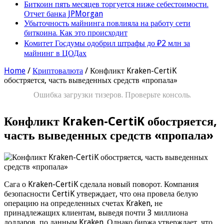
Биткоин пять месяцев торгуется ниже себестоимости.
Отчет банка JPMorgan
Убыточность майнинга повлияла на работу сети
биткоина. Как это происходит
Комитет Госдумы одобрил штрафы до ₽2 млн за
майнинг в ЦОДах
Home
/
Криптовалюта
/
Конфликт Kraken-CertiK
обостряется, часть выведенных средств «пропала»
Ошибка загрузки тизеров. Проверьте консоль.
Конфликт Kraken-CertiK обостряется,
часть выведенных средств «пропала»
Сага о Kraken-CertiK сделала новый поворот. Компания
безопасности CertiK утверждает, что она провела белую
операцию на определенных счетах Kraken, не
принадлежащих клиентам, выведя почти 3 миллиона
долларов, по данным Kraken. Однако биржа утверждает, что