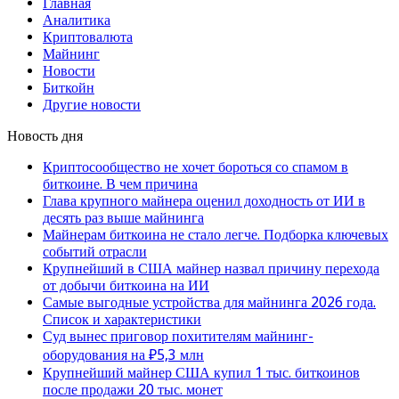
Главная
Аналитика
Криптовалюта
Майнинг
Новости
Биткойн
Другие новости
Новость дня
Криптосообщество не хочет бороться со спамом в
биткоине. В чем причина
Глава крупного майнера оценил доходность от ИИ в
десять раз выше майнинга
Майнерам биткоина не стало легче. Подборка ключевых
событий отрасли
Крупнейший в США майнер назвал причину перехода
от добычи биткоина на ИИ
Самые выгодные устройства для майнинга 2026 года.
Список и характеристики
Суд вынес приговор похитителям майнинг-
оборудования на ₽5,3 млн
Крупнейший майнер США купил 1 тыс. биткоинов
после продажи 20 тыс. монет