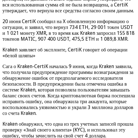
вся использованная сумма ей не была возвращена, а CertiK
утверждает, что вернула все средства согласно своим данным.
20 июня CertiK сообщил на X обновленную информацию о
ситуации, и заявил, что вернул 734 ETH, 29 001 токен USDT
и 1 021 монету XMR, в то время как Kraken запросил 155 818
токенов MATIC, 907 400 USDT, 475,5 ETH и 1 089,8 XMR.
Kraken заявляет об эксплоите, CertiK говорит об операции
«белой шляпы»
Сага о Kraken-CertiK началась 9 июня, когда Kraken заявила,
что получила предупреждение программы вознаграждения за
обнаружение ошибок от предполагаемого исследователя
безопасности. В предупреждении была отмечена ошибка в
системе Kraken, которая позволяла пользователям завышать
баланс своих счетов. Когда криптовалютная биржа поспешила
исправить ошибку, она обнаружила три аккаунта, которые
воспользовались уязвимостью и украли 3 миллиона долларов
со счета Kraken.
Kraken обнаружил, что одна из трех учетных записей прошла
проверку «Знай своего клиента» (KYC), и использовал эту
ошибку, чтобы зачислить на свой счет 4 доллара.