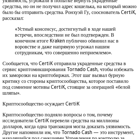
уязвимость, угрожали в попытке вернуть украденные
средства, но он не получил адрес кошелька, на который можно
было бы отправить средства. Ронхуэй Гу, сооснователь CertiK,
рассказал:
«Устный консенсус, достигнутый в ходе нашей
встречи, впоследствии не был подтвержден. В
конечном итоге Kraken публично обвинил нас в
воровстве и даже напрямую угрожал нашим
сотрудникам, что совершенно неприемлемо».
Сообщается, что CertiK отправила украденные средства в
сервис криптомикширования Tornado Cash, чтобы избежать
их заморозки на криптобиржах. Этот шаг вызвал бурную
критику со стороны криптосообщества, которое поставило
под сомнение мотивы CertiK, стоящие за операцией «белой
шляпы».
Криптосообщество осуждает CertiK
Криптосообщество подняло вопросы о том, почему
исследователи CertiK перевели средства на миллионы
долларов, когда одна транзакция могла доказать уязвимость.
Другие напомнили им, что Tornado Cash — это инструмент,
находящийся под санкциями Управления по контролю за