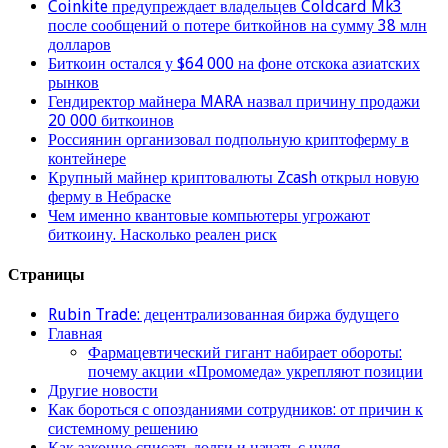
Coinkite предупреждает владельцев Coldcard Mk3
после сообщений о потере биткойнов на сумму 38 млн
долларов
Биткоин остался у $64 000 на фоне отскока азиатских
рынков
Гендиректор майнера MARA назвал причину продажи
20 000 биткоинов
Россиянин организовал подпольную криптоферму в
контейнере
Крупный майнер криптовалюты Zcash открыл новую
ферму в Небраске
Чем именно квантовые компьютеры угрожают
биткоину. Насколько реален риск
Страницы
Rubin Trade: децентрализованная биржа будущего
Главная
Фармацевтический гигант набирает обороты:
почему акции «Промомеда» укрепляют позиции
Другие новости
Как бороться с опозданиями сотрудников: от причин к
системному решению
Как законно списать долги и начать с нуля