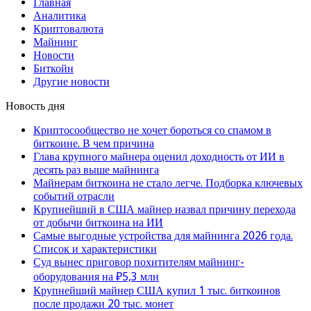
Главная
Аналитика
Криптовалюта
Майнинг
Новости
Биткойн
Другие новости
Новость дня
Криптосообщество не хочет бороться со спамом в
биткоине. В чем причина
Глава крупного майнера оценил доходность от ИИ в
десять раз выше майнинга
Майнерам биткоина не стало легче. Подборка ключевых
событий отрасли
Крупнейший в США майнер назвал причину перехода
от добычи биткоина на ИИ
Самые выгодные устройства для майнинга 2026 года.
Список и характеристики
Суд вынес приговор похитителям майнинг-
оборудования на ₽5,3 млн
Крупнейший майнер США купил 1 тыс. биткоинов
после продажи 20 тыс. монет