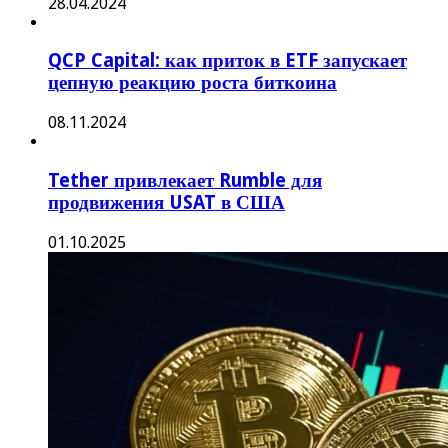
28.04.2024
QCP Capital: как приток в ETF запускает
цепную реакцию роста биткоина
08.11.2024
Tether привлекает Rumble для
продвижения USAT в США
01.10.2025