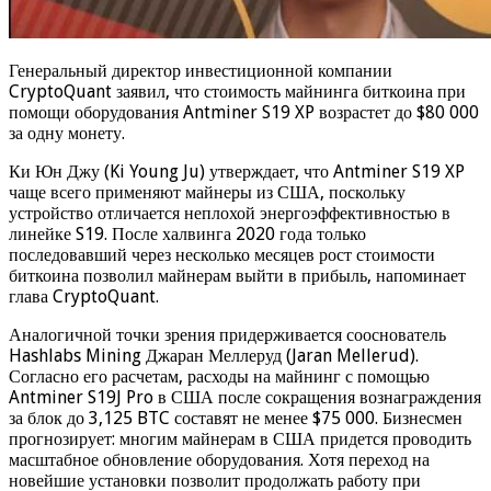
Генеральный директор инвестиционной компании
CryptoQuant заявил, что стоимость майнинга биткоина при
помощи оборудования Antminer S19 XP возрастет до $80 000
за одну монету.
Ки Юн Джу (Ki Young Ju) утверждает, что Antminer S19 XP
чаще всего применяют майнеры из США, поскольку
устройство отличается неплохой энергоэффективностью в
линейке S19. После халвинга 2020 года только
последовавший через несколько месяцев рост стоимости
биткоина позволил майнерам выйти в прибыль, напоминает
глава CryptoQuant.
Аналогичной точки зрения придерживается сооснователь
Hashlabs Mining Джаран Меллеруд (Jaran Mellerud).
Согласно его расчетам, расходы на майнинг с помощью
Antminer S19J Pro в США после сокращения вознаграждения
за блок до 3,125 BTC составят не менее $75 000. Бизнесмен
прогнозирует: многим майнерам в США придется проводить
масштабное обновление оборудования. Хотя переход на
новейшие установки позволит продолжать работу при