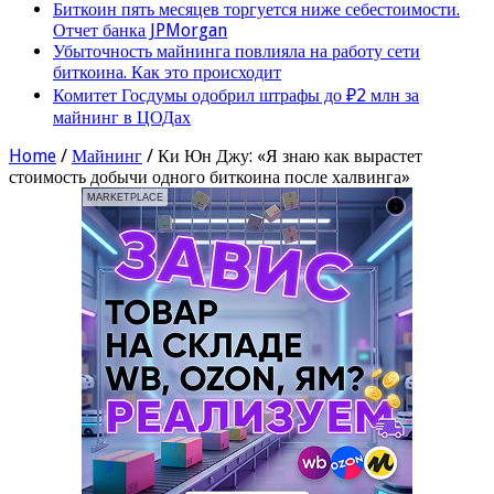
Биткоин пять месяцев торгуется ниже себестоимости.
Отчет банка JPMorgan
Убыточность майнинга повлияла на работу сети
биткоина. Как это происходит
Комитет Госдумы одобрил штрафы до ₽2 млн за
майнинг в ЦОДах
Home
/
Майнинг
/
Ки Юн Джу: «Я знаю как вырастет
стоимость добычи одного биткоина после халвинга»
MARKETPLACE