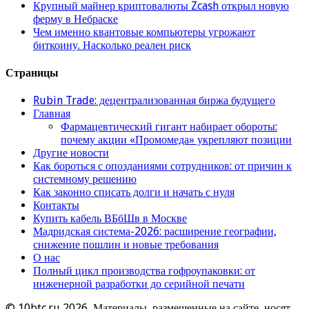
Крупный майнер криптовалюты Zcash открыл новую
ферму в Небраске
Чем именно квантовые компьютеры угрожают
биткоину. Насколько реален риск
Страницы
Rubin Trade: децентрализованная биржа будущего
Главная
Фармацевтический гигант набирает обороты:
почему акции «Промомеда» укрепляют позиции
Другие новости
Как бороться с опозданиями сотрудников: от причин к
системному решению
Как законно списать долги и начать с нуля
Контакты
Купить кабель ВБбШв в Москве
Мадридская система-2026: расширение географии,
снижение пошлин и новые требования
О нас
Полный цикл производства гофроупаковки: от
инженерной разработки до серийной печати
© 10btc.ru 2026, Материалы, размещенные на сайте, носят