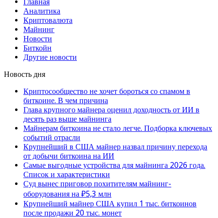
Главная
Аналитика
Криптовалюта
Майнинг
Новости
Биткойн
Другие новости
Новость дня
Криптосообщество не хочет бороться со спамом в
биткоине. В чем причина
Глава крупного майнера оценил доходность от ИИ в
десять раз выше майнинга
Майнерам биткоина не стало легче. Подборка ключевых
событий отрасли
Крупнейший в США майнер назвал причину перехода
от добычи биткоина на ИИ
Самые выгодные устройства для майнинга 2026 года.
Список и характеристики
Суд вынес приговор похитителям майнинг-
оборудования на ₽5,3 млн
Крупнейший майнер США купил 1 тыс. биткоинов
после продажи 20 тыс. монет