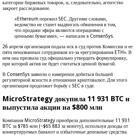
категории биржевых товаров, и, следовательно, агентство
закроет расследование.
«Ethereum пережил SEC. Другими словами,
ведомство не станет выдвигать обвинения в том,
что продажи эфира являются операциями с
ценными бумагами», — написали в ConsenSys.
26 апреля организация подала иск в суд против Комиссии и ее
пяти неназванных сотрудников из-за «регулирования ETH». В
нем она призвала суд официально утвердить формулировку,
при которой актив не будет считаться ценной бумагой.
В ConsenSys заявили о намерении добиться большей
регуляторной ясности в отношении криптовалют. Для этого
организация продолжит борьбу с SEC в суде.
MicroStrategy докупила 11 931 BTC и
выпустила акции на $800 млн
Компания MicroStrategy приобрела дополнительные 11 931
BTC за $785 млн (~$65 883 за монету), используя доходы от
конвертируемых банкнот и избыточные денежные средства.