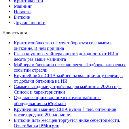
Криптовалюта
Майнинг
Новости
Биткойн
Другие новости
Новость дня
Криптосообщество не хочет бороться со спамом в
биткоине. В чем причина
Глава крупного майнера оценил доходность от ИИ в
десять раз выше майнинга
Майнерам биткоина не стало легче. Подборка ключевых
событий отрасли
Крупнейший в США майнер назвал причину перехода
от добычи биткоина на ИИ
Самые выгодные устройства для майнинга 2026 года.
Список и характеристики
Суд вынес приговор похитителям майнинг-
оборудования на ₽5,3 млн
Крупнейший майнер США купил 1 тыс. биткоинов
после продажи 20 тыс. монет
Биткоин пять месяцев торгуется ниже себестоимости.
Отчет банка JPMorgan