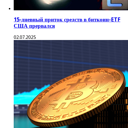
15-дневный приток средств в биткоин-ETF
США прервался
02.07.2025