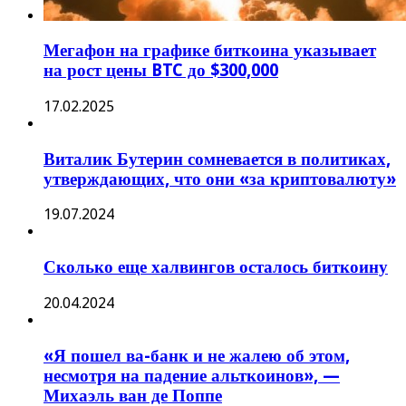
Мегафон на графике биткоина указывает
на рост цены BTC до $300,000
17.02.2025
Виталик Бутерин сомневается в политиках,
утверждающих, что они «за криптовалюту»
19.07.2024
Сколько еще халвингов осталось биткоину
20.04.2024
«Я пошел ва-банк и не жалею об этом,
несмотря на падение альткоинов», —
Михаэль ван де Поппе