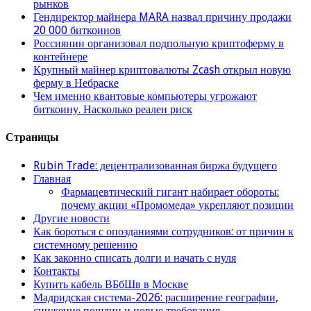
рынков
Гендиректор майнера MARA назвал причину продажи
20 000 биткоинов
Россиянин организовал подпольную криптоферму в
контейнере
Крупный майнер криптовалюты Zcash открыл новую
ферму в Небраске
Чем именно квантовые компьютеры угрожают
биткоину. Насколько реален риск
Страницы
Rubin Trade: децентрализованная биржа будущего
Главная
Фармацевтический гигант набирает обороты:
почему акции «Промомеда» укрепляют позиции
Другие новости
Как бороться с опозданиями сотрудников: от причин к
системному решению
Как законно списать долги и начать с нуля
Контакты
Купить кабель ВБбШв в Москве
Мадридская система-2026: расширение географии,
снижение пошлин и новые требования