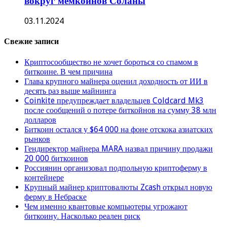
вокруг мемкоинов Соланы
03.11.2024
Свежие записи
Криптосообщество не хочет бороться со спамом в
биткоине. В чем причина
Глава крупного майнера оценил доходность от ИИ в
десять раз выше майнинга
Coinkite предупреждает владельцев Coldcard Mk3
после сообщений о потере биткойнов на сумму 38 млн
долларов
Биткоин остался у $64 000 на фоне отскока азиатских
рынков
Гендиректор майнера MARA назвал причину продажи
20 000 биткоинов
Россиянин организовал подпольную криптоферму в
контейнере
Крупный майнер криптовалюты Zcash открыл новую
ферму в Небраске
Чем именно квантовые компьютеры угрожают
биткоину. Насколько реален риск