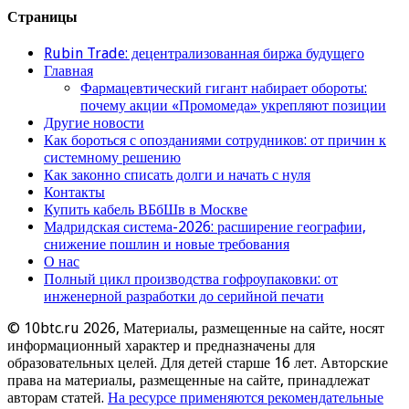
Страницы
Rubin Trade: децентрализованная биржа будущего
Главная
Фармацевтический гигант набирает обороты:
почему акции «Промомеда» укрепляют позиции
Другие новости
Как бороться с опозданиями сотрудников: от причин к
системному решению
Как законно списать долги и начать с нуля
Контакты
Купить кабель ВБбШв в Москве
Мадридская система-2026: расширение географии,
снижение пошлин и новые требования
О нас
Полный цикл производства гофроупаковки: от
инженерной разработки до серийной печати
© 10btc.ru 2026, Материалы, размещенные на сайте, носят
информационный характер и предназначены для
образовательных целей. Для детей старше 16 лет. Авторские
права на материалы, размещенные на сайте, принадлежат
авторам статей.
На ресурсе применяются рекомендательные