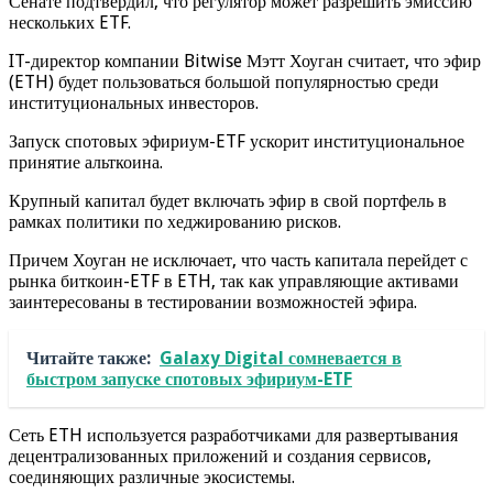
Сенате подтвердил, что регулятор может разрешить эмиссию
нескольких ETF.
IT-директор компании Bitwise Мэтт Хоуган считает, что эфир
(ETH) будет пользоваться большой популярностью среди
институциональных инвесторов.
Запуск спотовых эфириум-ETF ускорит институциональное
принятие альткоина.
Крупный капитал будет включать эфир в свой портфель в
рамках политики по хеджированию рисков.
Причем Хоуган не исключает, что часть капитала перейдет с
рынка биткоин-ETF в ETH, так как управляющие активами
заинтересованы в тестировании возможностей эфира.
Читайте также:
Galaxy Digital сомневается в
быстром запуске спотовых эфириум-ETF
Сеть ETH используется разработчиками для развертывания
децентрализованных приложений и создания сервисов,
соединяющих различные экосистемы.