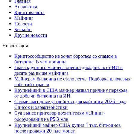
Главная
Аналитика
Криптовалюта
Майнинг
Новости
Биткойн
Другие новости
Новость дня
Криптосообщество не хочет бороться со спамом в
биткоине. В чем причина
Глава крупного майнера оценил доходность от ИИ в
десять раз выше майнинга
Майнерам биткоина не стало легче. Подборка ключевых
событий отрасли
Крупнейший в США майнер назвал причину перехода
от добычи биткоина на ИИ
Самые выгодные устройства для майнинга 2026 года.
Список и характеристики
Суд вынес приговор похитителям майнинг-
оборудования на ₽5,3 млн
Крупнейший майнер США купил 1 тыс. биткоинов
после продажи 20 тыс. монет