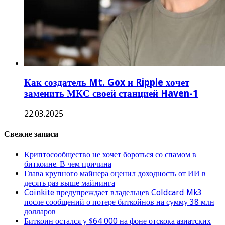
Как создатель Mt. Gox и Ripple хочет
заменить МКС своей станцией Haven-1
22.03.2025
Свежие записи
Криптосообщество не хочет бороться со спамом в
биткоине. В чем причина
Глава крупного майнера оценил доходность от ИИ в
десять раз выше майнинга
Coinkite предупреждает владельцев Coldcard Mk3
после сообщений о потере биткойнов на сумму 38 млн
долларов
Биткоин остался у $64 000 на фоне отскока азиатских