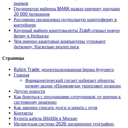
рынков
Гендиректор майнера MARA назвал причину продажи
20 000 биткоинов
Россиянин организовал подпольную криптоферму в
контейнере
Крупный майнер криптовалюты Zcash открыл новую
ферму в Небраске
Чем именно квантовые компьютеры угрожают
биткоину. Насколько реален риск
Страницы
Rubin Trade: децентрализованная биржа будущего
Главная
Фармацевтический гигант набирает обороты:
почему акции «Промомеда» укрепляют позиции
Другие новости
Как бороться с опозданиями сотрудников: от причин к
системному решению
Как законно списать долги и начать с нуля
Контакты
Купить кабель ВБбШв в Москве
Мадридская система-2026: расширение географии,