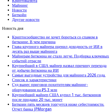
Криптовалюта
Майнинг
Новости
Биткойн
Другие новости
Новость дня
Криптосообщество не хочет бороться со спамом в
биткоине. В чем причина
Глава крупного майнера оценил доходность от ИИ в
десять раз выше майнинга
Майнерам биткоина не стало легче. Подборка ключевых
событий отрасли
Крупнейший в США майнер назвал причину перехода
от добычи биткоина на ИИ
Самые выгодные устройства для майнинга 2026 года.
Список и характеристики
Суд вынес приговор похитителям майнинг-
оборудования на ₽5,3 млн
Крупнейший майнер США купил 1 тыс. биткоинов
после продажи 20 тыс. монет
Биткоин пять месяцев торгуется ниже себестоимости.
Отчет банка JPMorgan