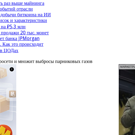
ть раз выше майнинга
событий отрасли
 добычи биткоина на ИИ
исок и характеристики
 на ₽5,3 млн
продажи 20 тыс. монет
чет банка JPMorgan
. Как это происходит
 в ЦОДах
тросети и множит выбросы парниковых газов
MARKETP