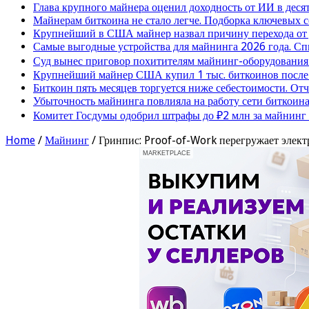
Глава крупного майнера оценил доходность от ИИ в деся
Майнерам биткоина не стало легче. Подборка ключевых 
Крупнейший в США майнер назвал причину перехода от
Самые выгодные устройства для майнинга 2026 года. Сп
Суд вынес приговор похитителям майнинг-оборудования
Крупнейший майнер США купил 1 тыс. биткоинов после 
Биткоин пять месяцев торгуется ниже себестоимости. От
Убыточность майнинга повлияла на работу сети биткоина
Комитет Госдумы одобрил штрафы до ₽2 млн за майнинг
Home
/
Майнинг
/
Гринпис: Proof-of-Work перегружает элек
MARKETPLACE