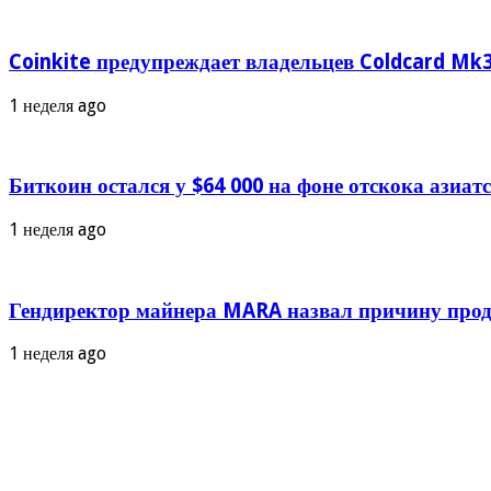
Coinkite предупреждает владельцев Coldcard Mk3
1 неделя ago
Биткоин остался у $64 000 на фоне отскока азиа
1 неделя ago
Гендиректор майнера MARA назвал причину прод
1 неделя ago