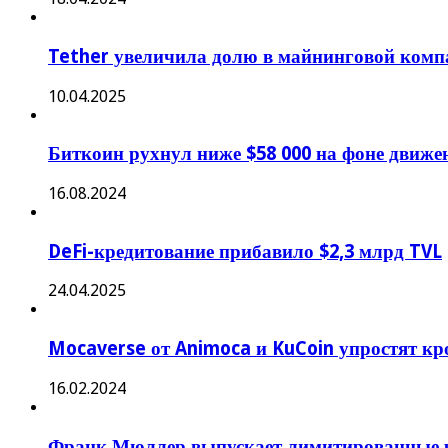
Tether увеличила долю в майнинговой компа
10.04.2025
Биткоин рухнул ниже $58 000 на фоне движе
16.08.2024
DeFi-кредитование прибавило $2,3 млрд TVL
24.04.2025
Mocaverse от Animoca и KuCoin упростят 
16.02.2024
Франк Мюллер выпускает лимитированные ч