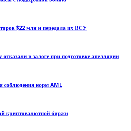
торов $22 млн и передала их ВСУ
 отказали в залоге при подготовке апелляции
ля соблюдения норм AML
ной криптовалютной биржи