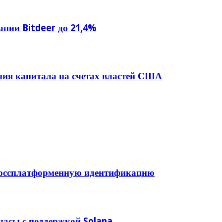
нии Bitdeer до 21,4%
ния капитала на счетах властей США
кроссплатформенную идентификацию
асы с поддержкой Solana