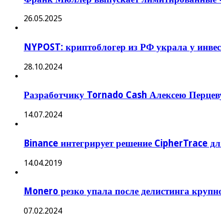
26.05.2025
NYPOST: криптоблогер из РФ украла у инвес
28.10.2024
Разработчику Tornado Cash Алексею Перцеву
14.07.2024
Binance интегрирует решение CipherTrace д
14.04.2019
Monero резко упала после делистинга круп
07.02.2024