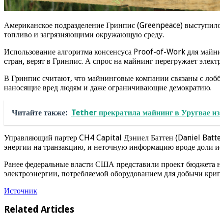
Американское подразделение Гринпис (Greenpeace) выступило
топливо и загрязняющими окружающую среду.
Использование алгоритма консенсуса Proof-of-Work для майн
стран, верят в Гринпис. А спрос на майнинг перегружает элек
В Гринпис считают, что майнинговые компании связаны с ло
наносящие вред людям и даже ограничивающие демократию.
Читайте также:
Tether прекратила майнинг в Уругвае из-
Управляющий партер CH4 Capital Дэниел Баттен (Daniel Batten
энергии на транзакцию, и неточную информацию вроде доли ис
Ранее федеральные власти США представили проект бюджета на
электроэнергии, потребляемой оборудованием для добычи кри
Источник
Related Articles