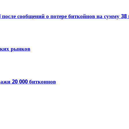
 после сообщений о потере биткойнов на сумму 38
тских рынков
ажи 20 000 биткоинов