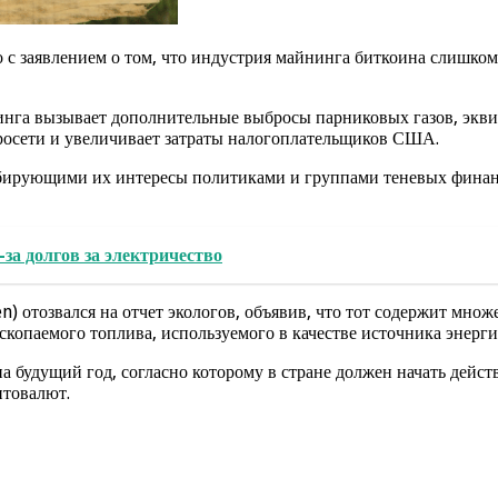
 с заявлением о том, что индустрия майнинга биткоина слишко
инга вызывает дополнительные выбросы парниковых газов, экв
тросети и увеличивает затраты налогоплательщиков США.
ббирующими их интересы политиками и группами теневых фина
за долгов за электричество
) отозвался на отчет экологов, объявив, что тот содержит множ
копаемого топлива, используемого в качестве источника энерги
 будущий год, согласно которому в стране должен начать дейс
птовалют.