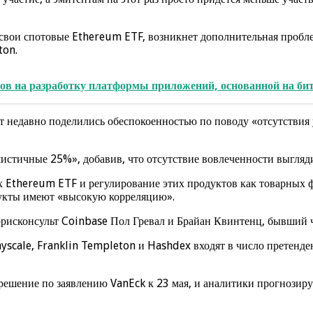
 свои спотовые Ethereum ETF, возникнет дополнительная пробле
ton.
ов на разработку платформы приложений, основанной на би
едавно поделились обеспокоенностью по поводу «отсутствия уч
имистичные 25%», добавив, что отсутствие вовлеченности выгляд
ых Ethereum ETF и регулирование этих продуктов как товарных
дукты имеют «высокую корреляцию».
рисконсульт Coinbase Пол Гревал и Брайан Квинтенц, бывший 
rayscale, Franklin Templeton и Hashdex входят в число претенд
шение по заявлению VanEck к 23 мая, и аналитики прогнозируют