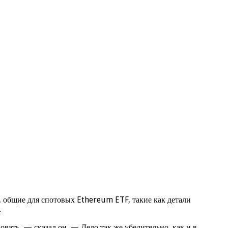
, общие для спотовых Ethereum ETF, такие как детали
.
вать, — сказал он. — Дело так же убедительно, как и в