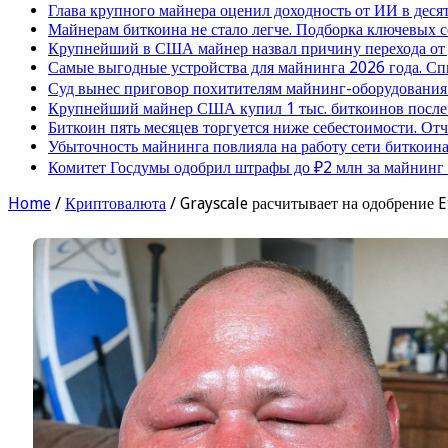
Глава крупного майнера оценил доходность от ИИ в деся
Майнерам биткоина не стало легче. Подборка ключевых 
Крупнейший в США майнер назвал причину перехода от
Самые выгодные устройства для майнинга 2026 года. Сп
Суд вынес приговор похитителям майнинг-оборудования
Крупнейший майнер США купил 1 тыс. биткоинов после 
Биткоин пять месяцев торгуется ниже себестоимости. От
Убыточность майнинга повлияла на работу сети биткоина
Комитет Госдумы одобрил штрафы до ₽2 млн за майнинг
Home
/
Криптовалюта
/
Grayscale расчитывает на одобрение 