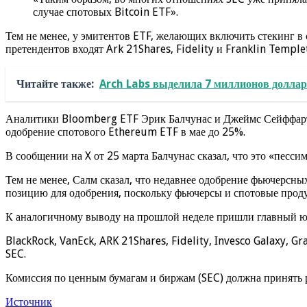
случае спотовых Bitcoin ETF».
Тем не менее, у эмитентов ETF, желающих включить стекинг в
претендентов входят Ark 21Shares, Fidelity и Franklin Temple
Читайте также:
Arch Labs выделила 7 миллионов доллар
Аналитики Bloomberg ETF Эрик Балчунас и Джеймс Сейффарт н
одобрение спотового Ethereum ETF в мае до 25%.
В сообщении на X от 25 марта Балчунас сказал, что это «песс
Тем не менее, Салм сказал, что недавнее одобрение фьючерсн
позицию для одобрения, поскольку фьючерсы и спотовые про
К аналогичному выводу на прошлой неделе пришли главный ю
BlackRock, VanEck, ARK 21Shares, Fidelity, Invesco Galaxy, G
SEC.
Комиссия по ценным бумагам и биржам (SEC) должна принять ре
Источник