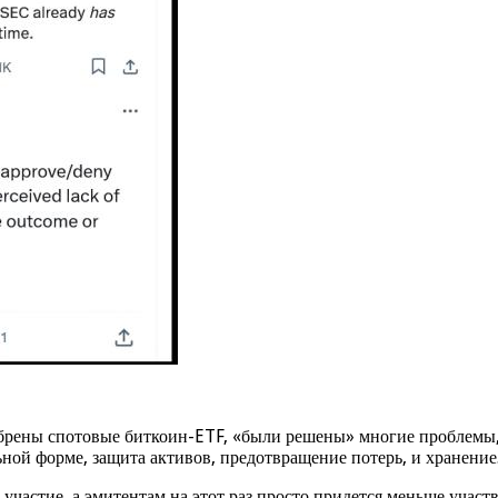
одобрены спотовые биткоин-ETF, «были решены» многие проблемы
ной форме, защита активов, предотвращение потерь, и хранение
частие, а эмитентам на этот раз просто придется меньше участво