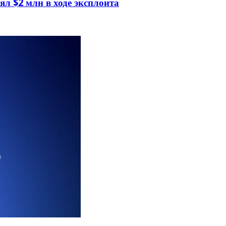
л $2 млн в ходе эксплоита