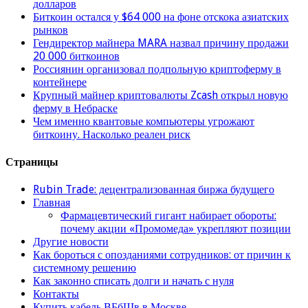
долларов
Биткоин остался у $64 000 на фоне отскока азиатских
рынков
Гендиректор майнера MARA назвал причину продажи
20 000 биткоинов
Россиянин организовал подпольную криптоферму в
контейнере
Крупный майнер криптовалюты Zcash открыл новую
ферму в Небраске
Чем именно квантовые компьютеры угрожают
биткоину. Насколько реален риск
Страницы
Rubin Trade: децентрализованная биржа будущего
Главная
Фармацевтический гигант набирает обороты:
почему акции «Промомеда» укрепляют позиции
Другие новости
Как бороться с опозданиями сотрудников: от причин к
системному решению
Как законно списать долги и начать с нуля
Контакты
Купить кабель ВБбШв в Москве