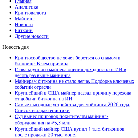
Главная
Аналитика
Криптовалюта
Майнинг
Новости
Биткойн
Другие новости
Новость дня
Криптосообщество не хочет бороться со спамом в
биткоине. В чем причина
Глава крупного майнера оценил доходность от ИИ в
десять раз выше майнинга
Майнерам биткоина не стало легче. Подборка ключевых
событий отрасли
Крупнейший в США майнер назвал причину перехода
от добычи биткоина на ИИ
Самые выгодные устройства для майнинга 2026 года.
Список и характеристики
Суд вынес приговор похитителям майнинг-
оборудования на ₽5,3 млн
Крупнейший майнер США купил 1 тыс. биткоинов
после продажи 20 тыс. монет