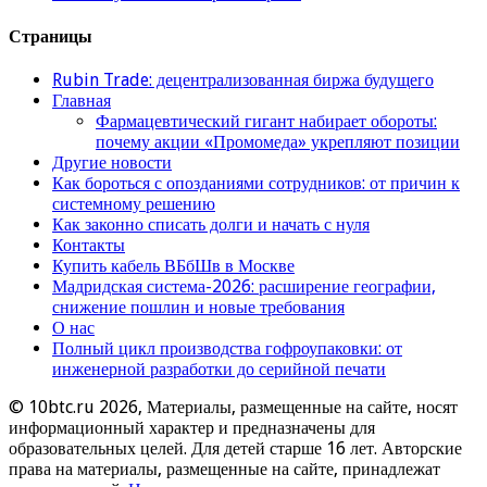
Страницы
Rubin Trade: децентрализованная биржа будущего
Главная
Фармацевтический гигант набирает обороты:
почему акции «Промомеда» укрепляют позиции
Другие новости
Как бороться с опозданиями сотрудников: от причин к
системному решению
Как законно списать долги и начать с нуля
Контакты
Купить кабель ВБбШв в Москве
Мадридская система-2026: расширение географии,
снижение пошлин и новые требования
О нас
Полный цикл производства гофроупаковки: от
инженерной разработки до серийной печати
© 10btc.ru 2026, Материалы, размещенные на сайте, носят
информационный характер и предназначены для
образовательных целей. Для детей старше 16 лет. Авторские
права на материалы, размещенные на сайте, принадлежат