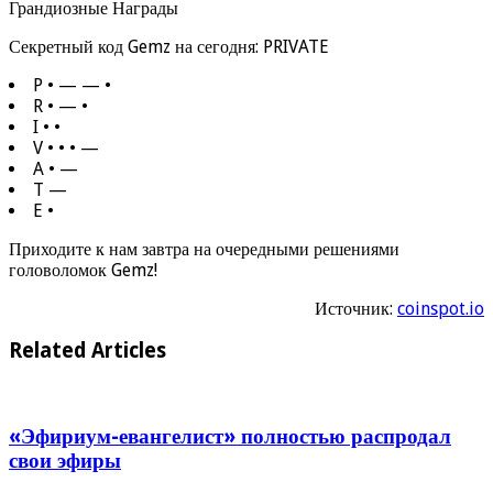
Секретный код Gemz на сегодня: PRIVATE
P • — — •
R • — •
I • •
V • • • —
A • —
T —
E •
Приходите к нам завтра на очередными решениями
головоломок Gemz!
Источник:
coinspot.io
Related Articles
«Эфириум-евангелист» полностью распродал
свои эфиры