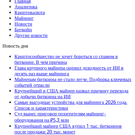
Главная
Аналитика
Криптовалюта
Майнинг
Новости
Биткойн
Другие новости
Новость дня
Криптосообщество не хочет бороться со спамом в
биткоине. В чем причина
Глава крупного майнера оценил доходность от ИИ в
десять раз выше майнинга
Майнерам биткоина не стало легче. Подборка ключевых
событий отрасли
Крупнейший в США майнер назвал причину перехода
от добычи биткоина на ИИ
Самые выгодные устройства для майнинга 2026 года.
Список и характеристики
Суд вынес приговор похитителям майнинг-
оборудования на ₽5,3 млн
Крупнейший майнер США купил 1 тыс. биткоинов
после продажи 20 тыс. монет