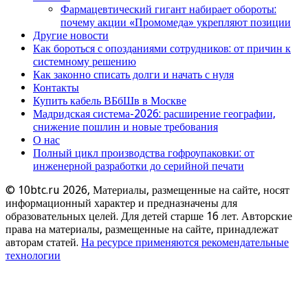
Фармацевтический гигант набирает обороты:
почему акции «Промомеда» укрепляют позиции
Другие новости
Как бороться с опозданиями сотрудников: от причин к
системному решению
Как законно списать долги и начать с нуля
Контакты
Купить кабель ВБбШв в Москве
Мадридская система-2026: расширение географии,
снижение пошлин и новые требования
О нас
Полный цикл производства гофроупаковки: от
инженерной разработки до серийной печати
© 10btc.ru 2026, Материалы, размещенные на сайте, носят
информационный характер и предназначены для
образовательных целей. Для детей старше 16 лет. Авторские
права на материалы, размещенные на сайте, принадлежат
авторам статей.
На ресурсе применяются рекомендательные
технологии