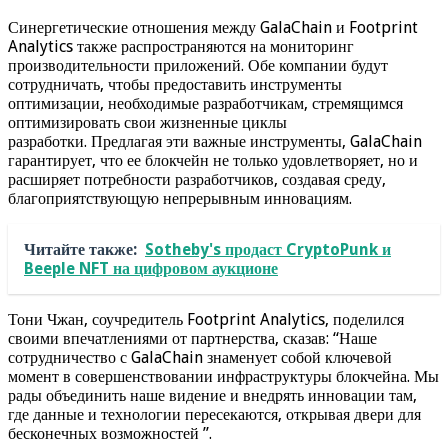
Синергетические отношения между GalaChain и Footprint
Analytics также распространяются на мониторинг
производительности приложений. Обе компании будут
сотрудничать, чтобы предоставить инструменты
оптимизации, необходимые разработчикам, стремящимся
оптимизировать свои жизненные циклы
разработки. Предлагая эти важные инструменты, GalaChain
гарантирует, что ее блокчейн не только удовлетворяет, но и
расширяет потребности разработчиков, создавая среду,
благоприятствующую непрерывным инновациям.
Читайте также:
Sotheby's продаст CryptoPunk и
Beeple NFT на цифровом аукционе
Тони Чжан, соучредитель Footprint Analytics, поделился
своими впечатлениями от партнерства, сказав: “Наше
сотрудничество с GalaChain знаменует собой ключевой
момент в совершенствовании инфраструктуры блокчейна. Мы
рады объединить наше видение и внедрять инновации там,
где данные и технологии пересекаются, открывая двери для
бесконечных возможностей ”.