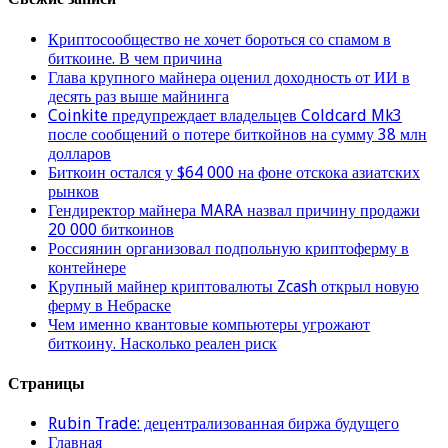
Криптосообщество не хочет бороться со спамом в
биткоине. В чем причина
Глава крупного майнера оценил доходность от ИИ в
десять раз выше майнинга
Coinkite предупреждает владельцев Coldcard Mk3
после сообщений о потере биткойнов на сумму 38 млн
долларов
Биткоин остался у $64 000 на фоне отскока азиатских
рынков
Гендиректор майнера MARA назвал причину продажи
20 000 биткоинов
Россиянин организовал подпольную криптоферму в
контейнере
Крупный майнер криптовалюты Zcash открыл новую
ферму в Небраске
Чем именно квантовые компьютеры угрожают
биткоину. Насколько реален риск
Страницы
Rubin Trade: децентрализованная биржа будущего
Главная