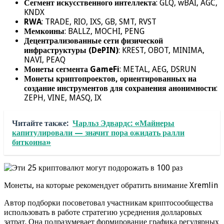
Сегмент искусственного интеллекта
: GLQ, wBAI, AGC,
KNDX
RWA
: TRADE, RIO, IXS, GB, SMT, RVST
Мемкоины
: BALLZ, MOCHI, PENG
Децентрализованные сети физической
инфраструктуры (DePIN)
: KREST, OBOT, MINIMA,
NAVI, PEAQ
Монеты сегмента GameFi
: METAL, AEG, DSRUN
Монеты криптопроектов, ориентированных на
создание инструментов для сохранения анонимности
:
ZEPH, VINE, MASQ, IX
Читайте также:
Чарльз Эдвардс: «Майнеры
капитулировали — значит пора ожидать ралли
биткоина»
Монеты, на которые рекомендует обратить внимание Xremlin
Автор подборки посоветовал участникам криптосообщества
использовать в работе стратегию усреднения долларовых
затрат. Она подразумевает формирование графика регулярных