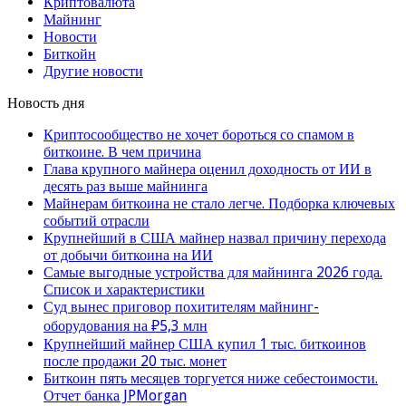
Криптовалюта
Майнинг
Новости
Биткойн
Другие новости
Новость дня
Криптосообщество не хочет бороться со спамом в
биткоине. В чем причина
Глава крупного майнера оценил доходность от ИИ в
десять раз выше майнинга
Майнерам биткоина не стало легче. Подборка ключевых
событий отрасли
Крупнейший в США майнер назвал причину перехода
от добычи биткоина на ИИ
Самые выгодные устройства для майнинга 2026 года.
Список и характеристики
Суд вынес приговор похитителям майнинг-
оборудования на ₽5,3 млн
Крупнейший майнер США купил 1 тыс. биткоинов
после продажи 20 тыс. монет
Биткоин пять месяцев торгуется ниже себестоимости.
Отчет банка JPMorgan