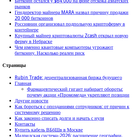
Биткоин остался у $64 000 на фоне отскока азиатских
рынков
Гендиректор майнера MARA назвал причину продажи
20 000 биткоинов
Россиянин организовал подпольную криптоферму в
контейнере
Крупный майнер криптовалюты Zcash открыл новую
ферму в Небраске
Чем именно квантовые компьютеры угрожают
биткоину. Насколько реален риск
Страницы
Rubin Trade: децентрализованная биржа будущего
Главная
Фармацевтический гигант набирает обороты:
почему акции «Промомеда» укрепляют позиции
Другие новости
Как бороться с опозданиями сотрудников: от причин к
системному решению
Как законно списать долги и начать с нуля
Контакты
Купить кабель ВБбШв в Москве
Мадридская система-2026: расширение географии,