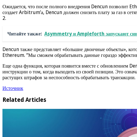
Ожидается, что после полного внедрения Dencun позволит Ethe
создает Arbitrum’а, Dencun должен снизить плату за газ в сет
2.
Читайте также:
Asymmetry и Ampleforth запускают син
Dencun также представляет «большие двоичные объекты», кот
Ethereum. “Мы сможем обрабатывать данные гораздо эффективн
Еще одна функция, которая появится вместе с обновлением De
инструкции о том, когда выходить из своей позиции. Это означ
растущих штрафов за неспособность обрабатывать транзакции.
Источник
Related Articles