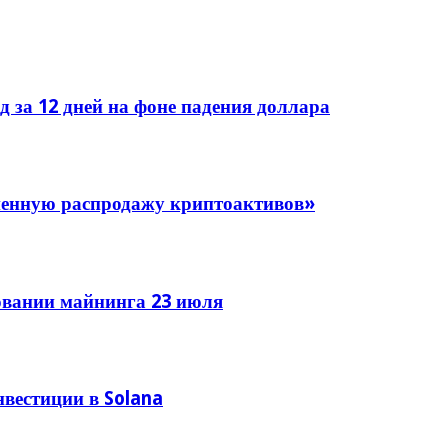
д за 12 дней на фоне падения доллара
гненную распродажу криптоактивов»
овании майнинга 23 июля
вестиции в Solana