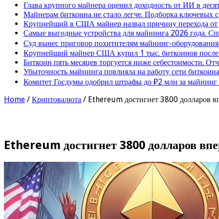
Глава крупного майнера оценил доходность от ИИ в деся
Майнерам биткоина не стало легче. Подборка ключевых 
Крупнейший в США майнер назвал причину перехода от
Самые выгодные устройства для майнинга 2026 года. Сп
Суд вынес приговор похитителям майнинг-оборудования
Крупнейший майнер США купил 1 тыс. биткоинов после 
Биткоин пять месяцев торгуется ниже себестоимости. От
Убыточность майнинга повлияла на работу сети биткоина
Комитет Госдумы одобрил штрафы до ₽2 млн за майнинг
Home
/
Криптовалюта
/
Ethereum достигнет 3800 долларов вп
Ethereum достигнет 3800 долларов впер