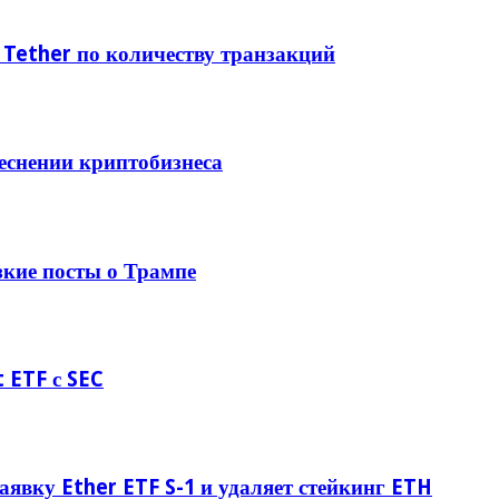
 Tether по количеству транзакций
еснении криптобизнеса
зкие посты о Трампе
 ETF с SEC
заявку Ether ETF S-1 и удаляет стейкинг ETH