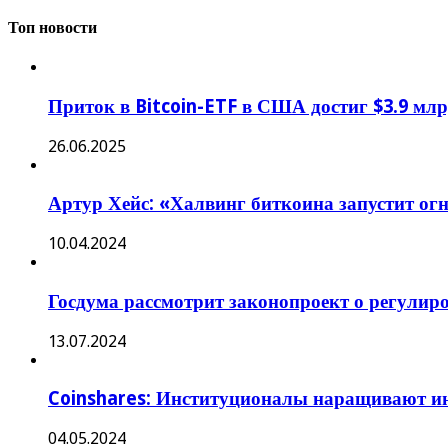
Топ новости
Приток в Bitcoin-ETF в США достиг $3.9 млр
26.06.2025
Артур Хейс: «Халвинг биткоина запустит о
10.04.2024
Госдума рассмотрит законопроект о регулир
13.07.2024
Coinshares: Институционалы наращивают ин
04.05.2024