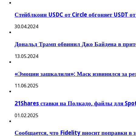
Стейблкоин USDC от Circle обгоняет USDT от
30.04.2024
Дональд Трамп обвинил Джо Байдена в прит
13.05.2024
«Эмоции зашкалили»: Маск извинился за ре
11.06.2025
21Shares ставки на Полкадо, файлы для Spot
01.02.2025
Сообщается, что Fidelity вносит поправки в 