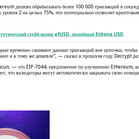
reum дешево обрабатывать более 100 000 транзакций в секунду.
ях уровня 2 на целых 75%, что потенциально позволит криптоком
тетический стейблкоин afUSD, подобный Ethena USD
орые временно сжимают данные транзакций вне цепочки, чтобы 
ее и к тому же дешевле”, — сказал в прошлом году Decrypt ра
ncun, — это EIP-7044, предложение по улучшению Ethereum, ко
ает, что валидаторы могут автоматически закрывать свою позици