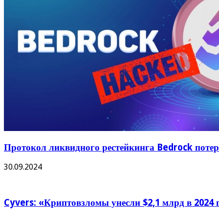
Протокол ликвидного рестейкинга Bedrock потеря
30.09.2024
Cyvers: «Криптовзломы унесли $2,1 млрд в 2024 г