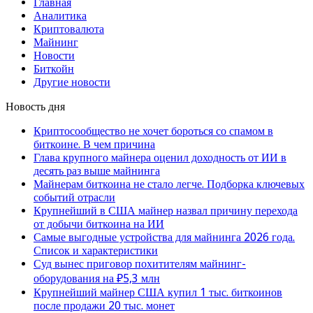
Главная
Аналитика
Криптовалюта
Майнинг
Новости
Биткойн
Другие новости
Новость дня
Криптосообщество не хочет бороться со спамом в
биткоине. В чем причина
Глава крупного майнера оценил доходность от ИИ в
десять раз выше майнинга
Майнерам биткоина не стало легче. Подборка ключевых
событий отрасли
Крупнейший в США майнер назвал причину перехода
от добычи биткоина на ИИ
Самые выгодные устройства для майнинга 2026 года.
Список и характеристики
Суд вынес приговор похитителям майнинг-
оборудования на ₽5,3 млн
Крупнейший майнер США купил 1 тыс. биткоинов
после продажи 20 тыс. монет