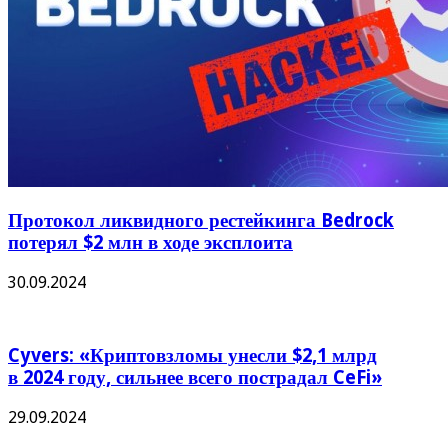
Протокол ликвидного рестейкинга Bedrock
потерял $2 млн в ходе эксплоита
30.09.2024
Cyvers: «Криптовзломы унесли $2,1 млрд
в 2024 году, сильнее всего пострадал CeFi»
29.09.2024