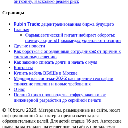
биткоину. Насколько реален риск
Страницы
Rubin Trade: децентрализованная биржа будущего
Главная
Фармацевтический гигант набирает обороты:
почему акции «Промомеда» укрепляют позиции
Другие новости
Как бороться с опозданиями сотрудников: от причин к
системному решению
Как законно списать долги и начать с нуля
Контакты
Купить кабель ВБбШв в Москве
Мадридская система-2026: расширение географии,
снижение пошлин и новые требования
О нас
Полный цикл производства гофроупаковки: от
инженерной разработки до серийной печати
© 10btc.ru 2026, Материалы, размещенные на сайте, носят
информационный характер и предназначены для
образовательных целей. Для детей старше 16 лет. Авторские
права на материалы, размещенные на сайте, принадлежат