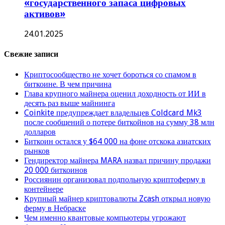
«государственного запаса цифровых
активов»
24.01.2025
Свежие записи
Криптосообщество не хочет бороться со спамом в
биткоине. В чем причина
Глава крупного майнера оценил доходность от ИИ в
десять раз выше майнинга
Coinkite предупреждает владельцев Coldcard Mk3
после сообщений о потере биткойнов на сумму 38 млн
долларов
Биткоин остался у $64 000 на фоне отскока азиатских
рынков
Гендиректор майнера MARA назвал причину продажи
20 000 биткоинов
Россиянин организовал подпольную криптоферму в
контейнере
Крупный майнер криптовалюты Zcash открыл новую
ферму в Небраске
Чем именно квантовые компьютеры угрожают