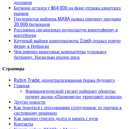
долларов
Биткоин остался у $64 000 на фоне отскока азиатских
рынков
Гендиректор майнера MARA назвал причину продажи
20 000 биткоинов
Россиянин организовал подпольную криптоферму в
контейнере
Крупный майнер криптовалюты Zcash открыл новую
ферму в Небраске
Чем именно квантовые компьютеры угрожают
биткоину. Насколько реален риск
Страницы
Rubin Trade: децентрализованная биржа будущего
Главная
Фармацевтический гигант набирает обороты:
почему акции «Промомеда» укрепляют позиции
Другие новости
Как бороться с опозданиями сотрудников: от причин к
системному решению
Как законно списать долги и начать с нуля
Контакты