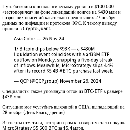
Путь биткоина к психологическому уровню в $100 000
«застопорился» на фоне ликвидаций лонгов на $430 млн и
возросших опасений касательно предстоящих 27 ноября
данных по инфляции и протокола ФРС. К такому выводу
пришли в CryptoQuant.
Asia Color — 26 Nov 24
1/ Bitcoin dips below $93K — a $430M
liquidation event coincides with a $438M ETF
outflow on Monday, snapping a five-day streak
of inflows. Meanwhile, MicroStrategy slips 4.4%
after its record $5.4B #BTC purchase last week.
— QCP (@QCPgroup) November 26, 2024
Специалисты также упомянули отток из BTC-ETF в размере
$438 млн.
Ситуацию мог усугубить выходной в США, выпадающий на
28 ноября (День Благодарения).
Эксперты отметили, что триггером к развороту стала покупка
MicroStrategy 55 500 BTC за $5,4 млрд.