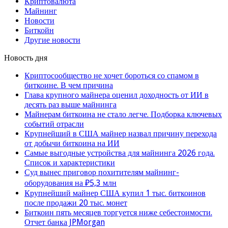
Криптовалюта
Майнинг
Новости
Биткойн
Другие новости
Новость дня
Криптосообщество не хочет бороться со спамом в
биткоине. В чем причина
Глава крупного майнера оценил доходность от ИИ в
десять раз выше майнинга
Майнерам биткоина не стало легче. Подборка ключевых
событий отрасли
Крупнейший в США майнер назвал причину перехода
от добычи биткоина на ИИ
Самые выгодные устройства для майнинга 2026 года.
Список и характеристики
Суд вынес приговор похитителям майнинг-
оборудования на ₽5,3 млн
Крупнейший майнер США купил 1 тыс. биткоинов
после продажи 20 тыс. монет
Биткоин пять месяцев торгуется ниже себестоимости.
Отчет банка JPMorgan