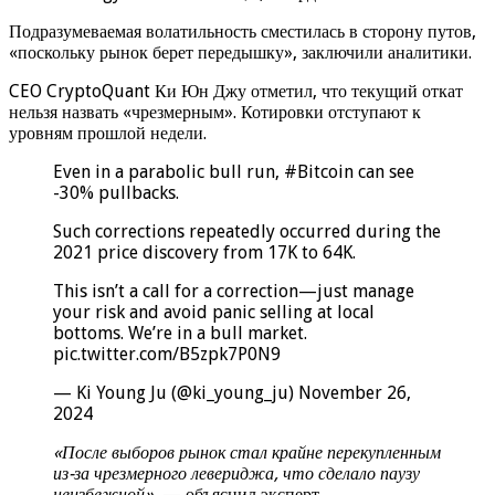
Подразумеваемая волатильность сместилась в сторону путов,
«поскольку рынок берет передышку», заключили аналитики.
CEO CryptoQuant Ки Юн Джу отметил, что текущий откат
нельзя назвать «чрезмерным». Котировки отступают к
уровням прошлой недели.
Even in a parabolic bull run, #Bitcoin can see
-30% pullbacks.
Such corrections repeatedly occurred during the
2021 price discovery from 17K to 64K.
This isn’t a call for a correction—just manage
your risk and avoid panic selling at local
bottoms. We’re in a bull market.
pic.twitter.com/B5zpk7P0N9
— Ki Young Ju (@ki_young_ju) November 26,
2024
«После выборов рынок стал крайне перекупленным
из-за чрезмерного левериджа, что сделало паузу
неизбежной»,
— объяснил эксперт.