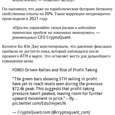
Он напомнил, что даже на параболическом буллране биткоину
свойственны откаты на 30%. Такие коррекции неоднократно
происходили в 2021 году.
«Просто управляйте своим риском и избегайте
панических продаж на локальных минимумах»,
—
рекомендовал CEO CryptoQuant.
Коллеги Ки Юн Джу констатировали, что давление фиксации
прибыли не достигло пика, который наблюдался после
прежнего ATH в марте. Это оставляет место для дальнейшего
повышения цены.
FOMO-Driven Rallies and Risk of Profit-Taking
“The green bars showing STH selling in profit
have yet to reach levels seen during the previous
$72.4k peak. This suggests that profit-taking
pressure hasn’t peaked, leaving room for further
upward movement in price.” – By…
pic.twitter.com/Edo3nvjwUN
— CryptoQuant.com (@cryptoquant_com)