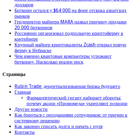
долларов
Биткоин остался у $64 000 на фоне отскока азиатских
рынков
Гендиректор майнера MARA назвал причину продажи
20 000 биткоинов
Россиянин организовал подпольную криптоферму в
контейнере
Крупный майнер криптовалюты Zcash открыл новую
ферму в Небраске
Чем именно квантовые компьютеры угрожают
биткоину. Насколько реален риск
Страницы
Rubin Trade: децентрализованная биржа будущего
Главная
Фармацевтический гигант набирает обороты:
почему акции «Промомеда» укрепляют позиции
Другие новости
Как бороться с опозданиями сотрудников: от причин к
системному решению
Как законно списать долги и начать с нуля
Контакты