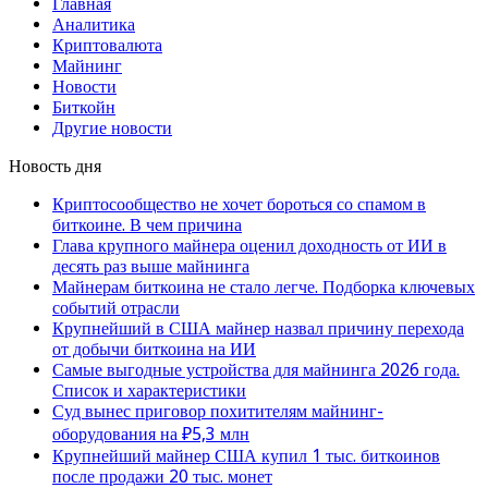
Главная
Аналитика
Криптовалюта
Майнинг
Новости
Биткойн
Другие новости
Новость дня
Криптосообщество не хочет бороться со спамом в
биткоине. В чем причина
Глава крупного майнера оценил доходность от ИИ в
десять раз выше майнинга
Майнерам биткоина не стало легче. Подборка ключевых
событий отрасли
Крупнейший в США майнер назвал причину перехода
от добычи биткоина на ИИ
Самые выгодные устройства для майнинга 2026 года.
Список и характеристики
Суд вынес приговор похитителям майнинг-
оборудования на ₽5,3 млн
Крупнейший майнер США купил 1 тыс. биткоинов
после продажи 20 тыс. монет