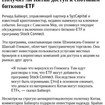
биткоин-ETF
Ричард Байворт, управляющий партнер в SyzCapital и
известный криптоинвестор, недавно намекнул на ключевое
событие. Беседуя с Самсоном Моу, он упомянул текущие
обсуждения о включении спотового биткоин-ETF в
программу Stock Connect.
Эта программа, охватывающая связи Шэньчжэнь-Гонконг и
Шанхай-Гонконг, облегчает трансграничную торговлю. Она
позволяет инвесторам пользоваться услугами местных
брокеров и клиринговых компаний для доступа к акциям на
рынках друг друга.
«Я только что вернулся из Гонконга. Там идут
разговоры о том, что ETF могут добавить в
программу Stock Connect. Последствия этого
могут быть огромными. [Это] в основном означает,
что деньги из материкового Китая могут покупать
ETF», — сказал Байворт.
Несмотря на строгую антикриптовалютную политику Китая,
комментарии Байворта подарили инвесторам надежду. Брайан