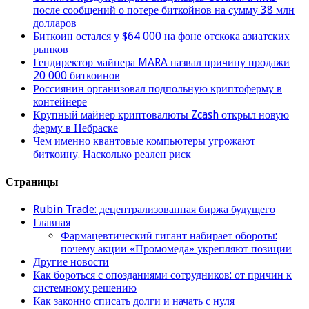
после сообщений о потере биткойнов на сумму 38 млн
долларов
Биткоин остался у $64 000 на фоне отскока азиатских
рынков
Гендиректор майнера MARA назвал причину продажи
20 000 биткоинов
Россиянин организовал подпольную криптоферму в
контейнере
Крупный майнер криптовалюты Zcash открыл новую
ферму в Небраске
Чем именно квантовые компьютеры угрожают
биткоину. Насколько реален риск
Страницы
Rubin Trade: децентрализованная биржа будущего
Главная
Фармацевтический гигант набирает обороты:
почему акции «Промомеда» укрепляют позиции
Другие новости
Как бороться с опозданиями сотрудников: от причин к
системному решению
Как законно списать долги и начать с нуля