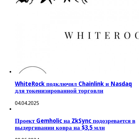
WhiteRock подключил Chainlink и Nasdaq
для токенизированной торговли
04.04.2025
Проект Gemholic на ZkSync подозревается в
выдергивании ковра на $3,5 млн