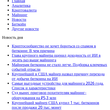
Главная
Аналитика
Криптовалюта
Майнинг
Новости
Биткойн
Другие новости
Новость дня
Криптосообщество не хочет бороться со спамом в
биткоине. В чем причина
Глава крупного майнера оценил доходность от ИИ в
десять раз выше майнинга
Майнерам биткоина не стало легче. Подборка ключевых
событий отрасли
Крупнейший в США майнер назвал причину перехода
от добычи биткоина на ИИ
Самые выгодные устройства для майнинга 2026 года.
Список и характеристики
Суд вынес приговор похитителям майнинг-
оборудования на ₽5,3 млн
Крупнейший майнер США купил 1 тыс. биткоинов
после продажи 20 тыс. монет