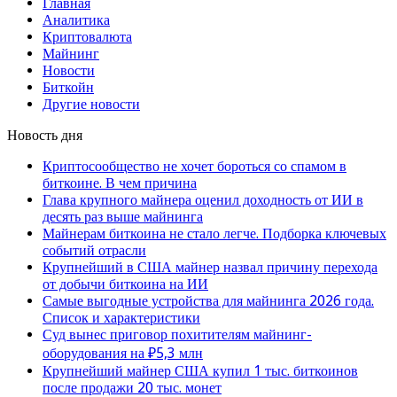
Главная
Аналитика
Криптовалюта
Майнинг
Новости
Биткойн
Другие новости
Новость дня
Криптосообщество не хочет бороться со спамом в
биткоине. В чем причина
Глава крупного майнера оценил доходность от ИИ в
десять раз выше майнинга
Майнерам биткоина не стало легче. Подборка ключевых
событий отрасли
Крупнейший в США майнер назвал причину перехода
от добычи биткоина на ИИ
Самые выгодные устройства для майнинга 2026 года.
Список и характеристики
Суд вынес приговор похитителям майнинг-
оборудования на ₽5,3 млн
Крупнейший майнер США купил 1 тыс. биткоинов
после продажи 20 тыс. монет