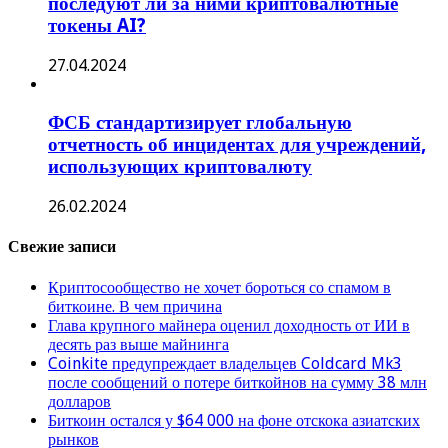
последуют ли за ними криптовалютные
токены AI?
27.04.2024
ФСБ стандартизирует глобальную
отчетность об инцидентах для учреждений,
использующих криптовалюту
26.02.2024
Свежие записи
Криптосообщество не хочет бороться со спамом в
биткоине. В чем причина
Глава крупного майнера оценил доходность от ИИ в
десять раз выше майнинга
Coinkite предупреждает владельцев Coldcard Mk3
после сообщений о потере биткойнов на сумму 38 млн
долларов
Биткоин остался у $64 000 на фоне отскока азиатских
рынков