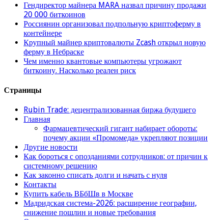
Гендиректор майнера MARA назвал причину продажи
20 000 биткоинов
Россиянин организовал подпольную криптоферму в
контейнере
Крупный майнер криптовалюты Zcash открыл новую
ферму в Небраске
Чем именно квантовые компьютеры угрожают
биткоину. Насколько реален риск
Страницы
Rubin Trade: децентрализованная биржа будущего
Главная
Фармацевтический гигант набирает обороты:
почему акции «Промомеда» укрепляют позиции
Другие новости
Как бороться с опозданиями сотрудников: от причин к
системному решению
Как законно списать долги и начать с нуля
Контакты
Купить кабель ВБбШв в Москве
Мадридская система-2026: расширение географии,
снижение пошлин и новые требования