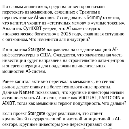
По словам аналитиков, средства инвесторов начали
перетекать из мемкоинов, связанных с Трампом в
перспективные AI-активы. Исследователь S4mmy отметил,
что капитал уходит из «статичных мемов» в «умные токены».
Аналитик CyrilXBT уверен, что AI может создать
«поколенческое богатство» в 2025 году, сравнивая ситуацию
с биткоином. Что изменится для индустрии?
Инициатива Stargate направлена на создание мощной AI-
инфраструктуры в США. Ожидается, что значительная часть
инвестиций будет направлена на строительство дата-центров
и энергогенерации для поддержки вычислительных
мощностей AI-систем.
Ранее капитал активно перетекал в мемкоины, но сейчас
рынок делает ставку на более технологичные проекты.
Данные Nansen показывают, что крупные инвесторы начали
активно скупать AI-токены, такие как VIRTUAL, FARTCOIN и
AIXBT, тогда как мемкоины теряют популярность. Что дальше?
Если проект Stargate будет реализован, это станет
крупнейшей государственной и частной инициативой в AI-
секторе. Крупные инвесторы уже пересматривают свои