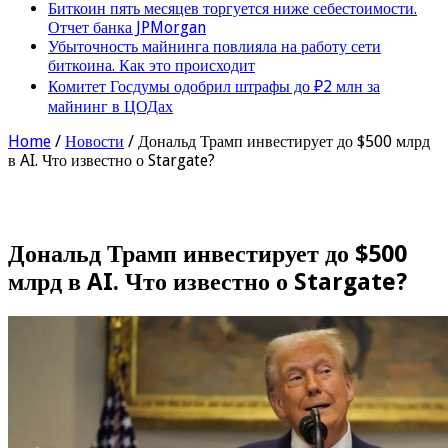
Биткоин пять месяцев торгуется ниже себестоимости.
Отчет банка JPMorgan
Убыточность майнинга повлияла на работу сети
биткоина. Как это происходит
Комитет Госдумы одобрил штрафы до ₽2 млн за
майнинг в ЦОДах
Home
/
Новости
/
Дональд Трамп инвестирует до $500 млрд
в AI. Что известно о Stargate?
Дональд Трамп инвестирует до $500
млрд в AI. Что известно о Stargate?