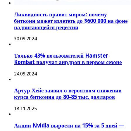
Ликвидность правит миром: почему
биткоин может взлететь до $600 000 на фоне
надвигающейся рецессии
30.09.2024
Только 43% пользователей Hamster
Kombat получат аирдроп в первом сезоне
24.09.2024
Артур Хейс заявил о вероятном снижении
курса биткоина до 80-85 тыс. долларов
18.11.2025
Акции Nvidia выросли на 15% за 5 дней —