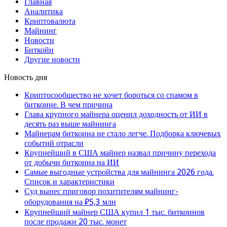
Главная
Аналитика
Криптовалюта
Майнинг
Новости
Биткойн
Другие новости
Новость дня
Криптосообщество не хочет бороться со спамом в
биткоине. В чем причина
Глава крупного майнера оценил доходность от ИИ в
десять раз выше майнинга
Майнерам биткоина не стало легче. Подборка ключевых
событий отрасли
Крупнейший в США майнер назвал причину перехода
от добычи биткоина на ИИ
Самые выгодные устройства для майнинга 2026 года.
Список и характеристики
Суд вынес приговор похитителям майнинг-
оборудования на ₽5,3 млн
Крупнейший майнер США купил 1 тыс. биткоинов
после продажи 20 тыс. монет