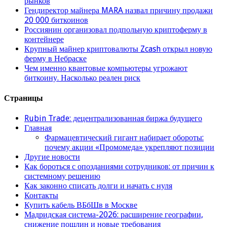
рынков
Гендиректор майнера MARA назвал причину продажи
20 000 биткоинов
Россиянин организовал подпольную криптоферму в
контейнере
Крупный майнер криптовалюты Zcash открыл новую
ферму в Небраске
Чем именно квантовые компьютеры угрожают
биткоину. Насколько реален риск
Страницы
Rubin Trade: децентрализованная биржа будущего
Главная
Фармацевтический гигант набирает обороты:
почему акции «Промомеда» укрепляют позиции
Другие новости
Как бороться с опозданиями сотрудников: от причин к
системному решению
Как законно списать долги и начать с нуля
Контакты
Купить кабель ВБбШв в Москве
Мадридская система-2026: расширение географии,
снижение пошлин и новые требования