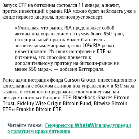
Запуск ETF на биткоины состоялся 11 января, а значит,
приток инвестиций с рынка RIA можно будет наблюдать уже в
конце первого квартала, прогнозирует эксперт.
«Учитывая, что рынок RIA представляет собой
активы под управлением на сумму более $50 трлн,
потенциальный приток может быть очень
значительным. Например, если 10% RIA решат
инвестировать 1% своих портфелей в ETF на
биткоины, это способно привести к
дополнительному притоку на биткоин-рынок не
менее $50 млрд», — добавил Баттерфилл.
Ранее администрация фонда Carson Group, инвестиционного
консультанта с объемом активов под управлением в $30 млрд,
заявила о готовности предложить своим клиентам паи
четырех спотовых биткоин-ETF: BlackRock iShares Bitcoin
Trust, Fidelity Wise Origin Bitcoin Fund, Bitwise Bitcoin
ETF и Franklin Bitcoin ETF.
Читайте также:
Гендиректор WhaleWire предупредил
о грядущем крахе биткоина