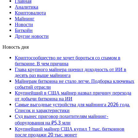
Главная
Аналитика
Криптовалюта
Майнинг
Новости
Биткойн
Другие новости
Новость дня
Криптосообщество не хочет бороться со спамом в
биткоине. В чем причина
Глава крупного майнера оценил доходность от ИИ в
десять раз выше майнинга
Майнерам биткоина не стало легче. Подборка ключевых
событий отрасли
Крупнейший в США майнер назвал причину перехода
от добычи биткоина на ИИ
Самые выгодные устройства для майнинга 2026 года.
Список и характеристики
Суд вынес приговор похитителям майнинг-
оборудования на ₽5,3 млн
Крупнейший майнер США купил 1 тыс. биткоинов
после продажи 20 тыс. монет