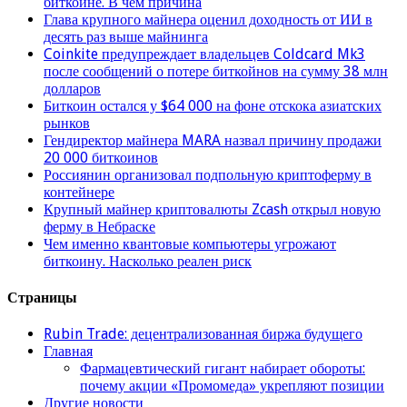
биткоине. В чем причина
Глава крупного майнера оценил доходность от ИИ в
десять раз выше майнинга
Coinkite предупреждает владельцев Coldcard Mk3
после сообщений о потере биткойнов на сумму 38 млн
долларов
Биткоин остался у $64 000 на фоне отскока азиатских
рынков
Гендиректор майнера MARA назвал причину продажи
20 000 биткоинов
Россиянин организовал подпольную криптоферму в
контейнере
Крупный майнер криптовалюты Zcash открыл новую
ферму в Небраске
Чем именно квантовые компьютеры угрожают
биткоину. Насколько реален риск
Страницы
Rubin Trade: децентрализованная биржа будущего
Главная
Фармацевтический гигант набирает обороты:
почему акции «Промомеда» укрепляют позиции
Другие новости