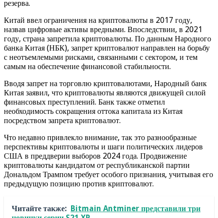
резерва.
Китай ввел ограничения на криптовалюты в 2017 году,
назвав цифровые активы вредными. Впоследствии, в 2021
году, страна запретила криптовалюты. По данным Народного
банка Китая (НБК), запрет криптовалют направлен на борьбу
с неотъемлемыми рисками, связанными с сектором, и тем
самым на обеспечение финансовой стабильности.
Вводя запрет на торговлю криптовалютами, Народный банк
Китая заявил, что криптовалюты являются движущей силой
финансовых преступлений. Банк также отметил
необходимость сокращения оттока капитала из Китая
посредством запрета криптовалют.
Что недавно привлекло внимание, так это разнообразные
перспективы криптовалюты и шаги политических лидеров
США в преддверии выборов 2024 года. Продвижение
криптовалюты кандидатом от республиканской партии
Дональдом Трампом требует особого признания, учитывая его
предыдущую позицию против криптовалют.
Читайте также:
Bitmain Antminer представили три
новинки серии S21 XP