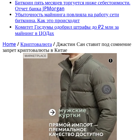
Биткоин пять месяцев торгуется ниже себестоимости.
Отчет банка JPMorgan
Убыточность майнинга повлияла на работу сети
биткоина. Как это происходит
Комитет Госдумы одобрил штрафы до ₽2 млн за
майнинг в ЦОДах
Home
/
Криптовалюта
/
Джастин Сан ставит под сомнение
запрет криптовалюты в Китае
MARKETPLACE