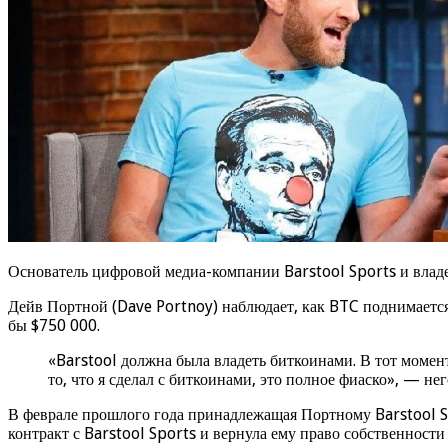
Основатель цифровой медиа-компании Barstool Sports и владел
Дейв Портной (Dave Portnoy) наблюдает, как BTC поднимается
бы $750 000.
«Barstool должна была владеть биткоинами. В тот момент
то, что я сделал с биткоинами, это полное фиаско», — нег
В феврале прошлого года принадлежащая Портному Barstool S
контракт с Barstool Sports и вернула ему право собственности