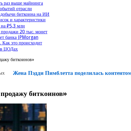
ть раз выше майнинга
событий отрасли
 добычи биткоина на ИИ
исок и характеристики
 на ₽5,3 млн
продажи 20 тыс. монет
чет банка JPMorgan
. Как это происходит
 в ЦОДах
одажу биткоинов»
Жена Пэдди Пимблетта поделилась контентом
а продажу биткоинов»