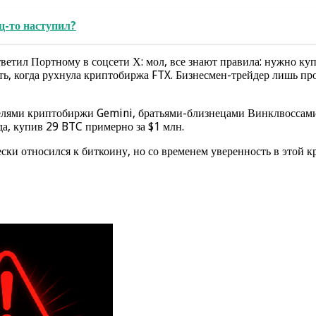
ц-то наступил?
ветил Портному в соцсети Х: мол, все знают правила: нужно ку
ять, когда рухнула криптобиржа FTX. Бизнесмен-трейдер лишь про
ателями криптобиржи Gemini, братьями-близнецами Винклвоссам
да, купив 29 BTC примерно за $1 млн.
ски относился к биткоину, но со временем уверенность в этой к