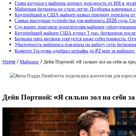
Глава крупного майнера оценил доходность от ИИ в деся
Майнерам биткоина не стало легче. Подборка ключевых 
Крупнейший в США майнер назвал причину перехода от
Самые выгодные устройства для майнинга 2026 года. Сп
Суд вынес приговор похитителям майнинг-оборудования
Крупнейший майнер США купил 1 тыс. биткоинов после 
Биткоин пять месяцев торгуется ниже себестоимости. От
Убыточность майнинга повлияла на работу сети биткоина
Комитет Госдумы одобрил штрафы до ₽2 млн за майнинг
Home
/
Майнинг
/
Дейв Портной: «Я сильно зол на себя за пр
Дейв Портной: «Я сильно зол на себя з