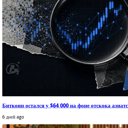
Биткоин остался у $64 000 на фоне отскока азиа
6 дней ago